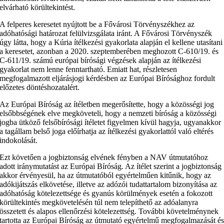
elvárható körültekintést.
A felperes keresetet nyújtott be a Fővárosi Törvényszékhez az
adóhatósági határozat felülvizsgálata iránt. A Fővárosi Törvényszék
úgy látta, hogy a Kúria ítélkezési gyakorlata alapján el kellene utasítani
a keresetet, azonban a 2020. szeptemberében meghozott C‑610/19. és
C‑611/19. számú európai bírósági végzések alapján az ítélkezési
gyakorlat nem lenne fenntartható. Emiatt hat, részletesen
megfogalmazott eljárásjogi kérdésben az Európai Bírósághoz fordult
előzetes döntéshozatalért.
Az Európai Bíróság az ítéletben megerősítette, hogy a közösségi jog
elsőbbségének elve megköveteli, hogy a nemzeti bíróság a közösségi
jogba ütköző felsőbírósági ítéletet figyelmen kívül hagyja, ugyanakkor
a tagállam belső joga előírhatja az ítélkezési gyakorlattól való eltérés
indokolását.
Ezt követően a jogbiztonság elvének fényben a NAV útmutatóhoz
adott iránymutatást az Európai Bíróság. Az ítélet szerint a jogbiztonság
akkor érvényesül, ha az útmutatóból egyértelműen kitűnik, hogy az
adókijátszás elkövetése, illetve az adózói tudattartalom bizonyítása az
adóhatóság kötelezettsége és gyanús körülmények esetén a fokozott
körültekintés megkövetelésén túl nem telepíthető az adóalanyra
összetett és alapos ellenőrzési kötelezettség. További követelménynek
tartotta az Európai Bíróság az útmutató egyértelmű megfogalmazását é