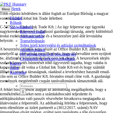
Kihagyás
EUB Ítéletek
Menü
Több eljárási kérdésben is állást foglalt az Európai Bíróság a magyar
Főoldal
vonatkozású Global Ink Trade ítéletben
Rólunk
C‑537/22. – Global Ink Trade Kft. | Az ügy felperese egy ügynöki
Szolgáltatások
nagykereskedelemmel foglalkozó gazdasági társaság, amely különböző
Könyvvizsgálat
irodai eszközöket szerzett be és a beszerzésre jutó áfát levonásba
Adótanácsadás
helyezte.
Transzferárazás
Teljes körű könyvelési és adózási szolgáltatások
A beszerzési számlák nagy részét az Office Builder Kft. állította ki,
vállalkozásának
amelyről az adóhatóság megállapította, hogy áfabevallást nem nyújtott
HR adminisztráció & bérszámfejtés
be, áfafizetési kötelezettségének nem tett eleget. A beszerzések idején
Cégalapítás & székhelyszolgáltatás
szabadságvesztés büntetését töltő ügyvezető tagadta, hogy valaha is
Karrier
kapcsolatban ált volna a Global Ink Trade Kft-vel és hogy számlát
Hírek
állított ki ennek a társaságnak, ráadásul a levelezéshez használt email-
Kapcsolat
cím sem az Office Builder Kft. hivatalos email címe volt. A gazdasági
események megtörténtét csupán tanúvallomások támasztották alá.
Keresés...
A feltárt bizonyítékok alapján az adóhatóság megállapította, hogy a
termékértékesítéseket nem a számlakibocsátó teljesítette és
adókijátszásban való passzív részvételre hivatkozva megtagadta az
áfalevonást a felperestől. Az adóhatóság felrótta a felperesnek, hogy
nem ellenőrizte az üzleti partnerét a (3012/2017. számú) NAV
útmutatóban elvárt módon, ezáltal nem tanúsította a tőle észszerűen