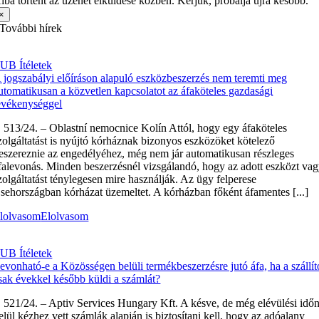
iba történt az üzenet elküldése közben. Kérjük, próbálja újra később.
×
További hírek
UB Ítéletek
 jogszabályi előíráson alapuló eszközbeszerzés nem teremti meg
utomatikusan a közvetlen kapcsolatot az áfaköteles gazdasági
evékenységgel
 513/24. – Oblastní nemocnice Kolín Attól, hogy egy áfaköteles
zolgáltatást is nyújtó kórháznak bizonyos eszközöket kötelező
eszereznie az engedélyéhez, még nem jár automatikusan részleges
falevonás. Minden beszerzésnél vizsgálandó, hogy az adott eszközt va
zolgáltatást ténylegesen mire használják. Az ügy felperese
sehországban kórházat üzemeltet. A kórházban főként áfamentes [...]
lolvasom
Elolvasom
UB Ítéletek
evonható-e a Közösségen belüli termékbeszerzésre jutó áfa, ha a szállít
sak évekkel később küldi a számlát?
 521/24. – Aptiv Services Hungary Kft. A késve, de még elévülési idő
elül kézhez vett számlák alapján is biztosítani kell, hogy az adóalany