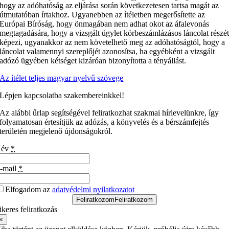
hogy az adóhatóság az eljárása során következetesen tartsa magát az
útmutatóban írtakhoz. Ugyanebben az ítéletben megerősítette az
Európai Bíróság, hogy önmagában nem adhat okot az áfalevonás
megtagadására, hogy a vizsgált ügylet körbeszámlázásos láncolat részé
képezi, ugyanakkor az nem követelhető meg az adóhatóságtól, hogy a
láncolat valamennyi szereplőjét azonosítsa, ha egyébként a vizsgált
adózó ügyében kétséget kizáróan bizonyította a tényállást.
Az ítélet teljes magyar nyelvű szövege
Lépjen kapcsolatba szakembereinkkel!
Az alábbi űrlap segítségével feliratkozhat szakmai hírlevelünkre, így
folyamatosan értesítjük az adózás, a könyvelés és a bérszámfejtés
területén megjelenő újdonságokról.
Név
*
-mail
*
Elfogadom az
adatvédelmi nyilatkozatot
Feliratkozom
Feliratkozom
ikeres feliratkozás
×