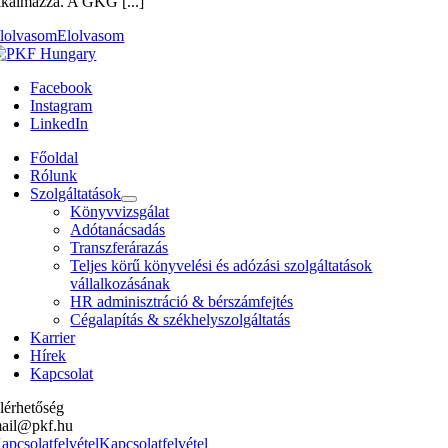
lkalmazza. A GKG [...]
lolvasom
Elolvasom
Facebook
Instagram
LinkedIn
Főoldal
Rólunk
Szolgáltatások
Könyvvizsgálat
Adótanácsadás
Transzferárazás
Teljes körű könyvelési és adózási szolgáltatások
vállalkozásának
HR adminisztráció & bérszámfejtés
Cégalapítás & székhelyszolgáltatás
Karrier
Hírek
Kapcsolat
lérhetőség
ail@pkf.hu
apcsolatfelvétel
Kapcsolatfelvétel