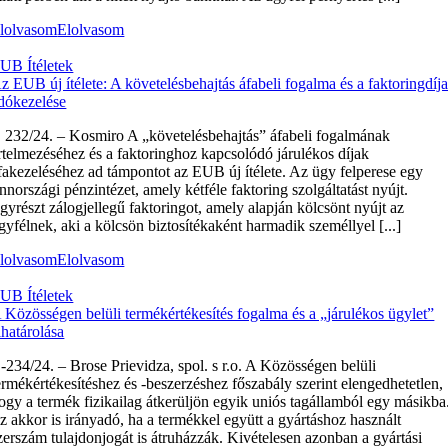
lolvasom
Elolvasom
UB Ítéletek
z EUB új ítélete: A követelésbehajtás áfabeli fogalma és a faktoringdíj
dókezelése
 232/24. – Kosmiro A „követelésbehajtás” áfabeli fogalmának
rtelmezéséhez és a faktoringhoz kapcsolódó járulékos díjak
fakezeléséhez ad támpontot az EUB új ítélete. Az ügy felperese egy
innországi pénzintézet, amely kétféle faktoring szolgáltatást nyújt.
gyrészt zálogjellegű faktoringot, amely alapján kölcsönt nyújt az
gyfélnek, aki a kölcsön biztosítékaként harmadik személlyel [...]
lolvasom
Elolvasom
UB Ítéletek
 Közösségen belüli termékértékesítés fogalma és a „járulékos ügylet”
lhatárolása
‑234/24. – Brose Prievidza, spol. s r.o. A Közösségen belüli
ermékértékesítéshez és -beszerzéshez főszabály szerint elengedhetetlen,
ogy a termék fizikailag átkerüljön egyik uniós tagállamból egy másikba
z akkor is irányadó, ha a termékkel együtt a gyártáshoz használt
zerszám tulajdonjogát is átruházzák. Kivételesen azonban a gyártási