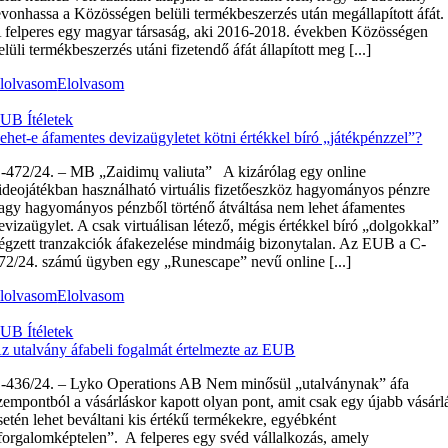
evonhassa a Közösségen belüli termékbeszerzés után megállapított áfát.
 felperes egy magyar társaság, aki 2016-2018. években Közösségen
elüli termékbeszerzés utáni fizetendő áfát állapított meg [...]
lolvasom
Elolvasom
UB Ítéletek
ehet-e áfamentes devizaügyletet kötni értékkel bíró „játékpénzzel”?
‑472/24. – MB „Zaidimų valiuta” A kizárólag egy online
ideojátékban használható virtuális fizetőeszköz hagyományos pénzre
agy hagyományos pénzből történő átváltása nem lehet áfamentes
evizaügylet. A csak virtuálisan létező, mégis értékkel bíró „dolgokkal”
égzett tranzakciók áfakezelése mindmáig bizonytalan. Az EUB a C-
72/24. számú ügyben egy „Runescape” nevű online [...]
lolvasom
Elolvasom
UB Ítéletek
z utalvány áfabeli fogalmát értelmezte az EUB
‑436/24. – Lyko Operations AB Nem minősül „utalványnak” áfa
zempontból a vásárláskor kapott olyan pont, amit csak egy újabb vásárl
setén lehet beváltani kis értékű termékekre, egyébként
forgalomképtelen”. A felperes egy svéd vállalkozás, amely