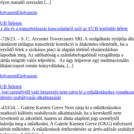
elyen maradó szerszám [...]
lolvasom
Elolvasom
UB Ítéletek
z áfa és a transzferárazás kapcsolatáról szól az EUB legújabb ítélete
‑726/23. – S. C. Arcomet Towercranes SRL A szolgáltatás nyújtója álta
zámlázott utólagos transzferár korrekció is áfaköteles ellenérték, ha a
zerződő felek a szokásos piaci ár alapján történő elszámolásban
llapodtak meg. Az adóhatóság a számlabefogadónál vizsgálhatja a
zámla mögötti valós teljesítést. Az ügy felperese egy multinacionális
állalatcsoport román leányvállalata, [...]
lolvasom
Elolvasom
UB Ítéletek
 jogi személytől való beszerzés nem zárja ki a műalkotásokra vonatkoz
ülönös szabályozás alkalmazását
‑433/24. – Galerie Karsten Greve Nem zárja ki a műalkotásokra
onatkozó különös szabályozás alkalmazását, ha a kereskedő nem
özvetlenül az alkotótól, hanem az általa alapított jogi személytől
ásárolja meg a műalkotást. A Galerie Karsten Greve (GKG) művészeti
alériát működtet. A műalkotások értékesítésére az árrés-adózás szabályi