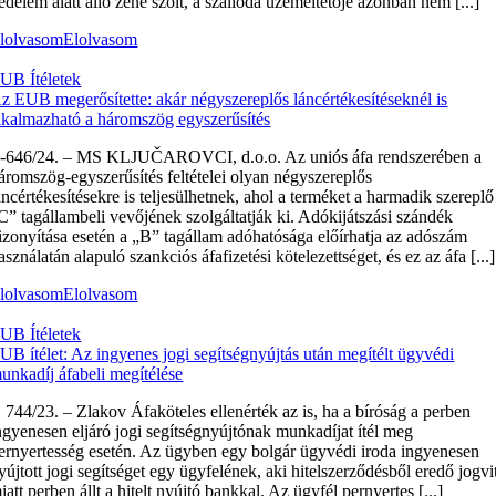
édelem alatt álló zene szólt, a szálloda üzemeltetője azonban nem [...]
lolvasom
Elolvasom
UB Ítéletek
z EUB megerősítette: akár négyszereplős láncértékesítéseknél is
lkalmazható a háromszög egyszerűsítés
‑646/24. – MS KLJUČAROVCI, d.o.o. Az uniós áfa rendszerében a
áromszög-egyszerűsítés feltételei olyan négyszereplős
áncértékesítésekre is teljesülhetnek, ahol a terméket a harmadik szereplő
C” tagállambeli vevőjének szolgáltatják ki. Adókijátszási szándék
izonyítása esetén a „B” tagállam adóhatósága előírhatja az adószám
asználatán alapuló szankciós áfafizetési kötelezettséget, és ez az áfa [...]
lolvasom
Elolvasom
UB Ítéletek
UB ítélet: Az ingyenes jogi segítségnyújtás után megítélt ügyvédi
unkadíj áfabeli megítélése
 744/23. – Zlakov Áfaköteles ellenérték az is, ha a bíróság a perben
ngyenesen eljáró jogi segítségnyújtónak munkadíjat ítél meg
ernyertesség esetén. Az ügyben egy bolgár ügyvédi iroda ingyenesen
yújtott jogi segítséget egy ügyfelének, aki hitelszerződésből eredő jogvi
iatt perben állt a hitelt nyújtó bankkal. Az ügyfél pernyertes [...]