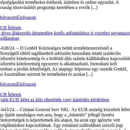
zépségápolási termékeket értékesít, üzletben és online egyaránt. A
ársaság törzsvásárlói programja keretében a vevők [...]
lolvasom
Elolvasom
UB Ítéletek
 téves áfakezelés átmenetileg kettős adóztatáshoz is vezethet ugyanazo
agállamban
‑638/24. – D GmbH Közösségen belüli termékbeszerzésnél a
élországtól eltérő tagállambeli adószám használata miatti szankciós
fafizetési kötelezettség és a belföldi áfás számla kiállításához kapcsolód
fafizetési kötelezettség egyszerre is alkalmazható, biztosítani kell
zonban a javítás lehetőségét. Az alapügy felperese egy osztrák GmbH,
ki Ausztriában szerzett be termékeket és azokat [...]
lolvasom
Elolvasom
UB Ítéletek
jabb EUB ítélet az áfás ellenérték vagy kártérítés kérdésben
‑643/24. – Cristian General Serv SRL Az EUB nemrég közzétett ítélet
gy újabb tanulságos eset arra, hogy a „büntetés” jellegű fizetési
ötelezettségek is képezhetnek áfa alapot, ha azok egy igénybe vett
zolgáltatáshoz kapcsolódnak. Egy romániai szállodában szerzői jogi