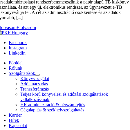
ársadalombiztosítási rendszerben:megszűnik a papír alapú TB kiskönyv
asználata, és azt egy új, elektronikus rendszer, az úgynevezett e-TB
iskönyvváltja fel. A cél az adminisztráció csökkentése és az adatok
yorsabb, [...]
lolvasom
Elolvasom
Facebook
Instagram
LinkedIn
Főoldal
Rólunk
Szolgáltatások
Könyvvizsgálat
Adótanácsadás
Transzferárazás
Teljes körű könyvelési és adózási szolgáltatások
vállalkozásának
HR adminisztráció & bérszámfejtés
Cégalapítás & székhelyszolgáltatás
Karrier
Hírek
Kapcsolat