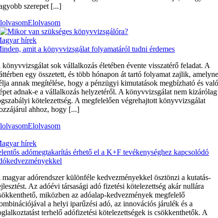
agyobb szerepet [...]
lolvasom
Elolvasom
agyar hírek
inden, amit a könyvvizsgálat folyamatáról tudni érdemes
 könyvvizsgálat sok vállalkozás életében évente visszatérő feladat. A
áttérben egy összetett, és több hónapon át tartó folyamat zajlik, amelyn
élja annak megítélése, hogy a pénzügyi kimutatások megbízható és val
épet adnak-e a vállalkozás helyzetéről. A könyvvizsgálat nem kizárólag
ogszabályi kötelezettség. A megfelelően végrehajtott könyvvizsgálat
ozzájárul ahhoz, hogy [...]
lolvasom
Elolvasom
agyar hírek
elentős adómegtakarítás érhető el a K+F tevékenységhez kapcsolódó
dókedvezményekkel
 magyar adórendszer különféle kedvezményekkel ösztönzi a kutatás-
ejlesztést. Az adóévi társasági adó fizetési kötelezettség akár nullára
sökkenthető, miközben az adóalap-kedvezmények megfelelő
ombinációjával a helyi iparűzési adó, az innovációs járulék és a
oglalkoztatást terhelő adófizetési kötelezettségek is csökkenthetők. A