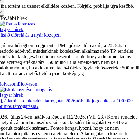
×
iba történt az üzenet elküldése közben. Kérjük, próbálja újra később.
×
További hírek
agyar hírek
űsítő előrelátás a nyár közepén
 júliusi hőségben megjelent a PM tájékoztatója az új, a 2026-ban
ezdődő adóévtől mindenkinek kötelezően alkalmazandó TP-rendelet
lőírásainak kiegészítő értelmezéséről. Jó hír, hogy a dokumentációs
ötelezettség értékhatára 150 millió Ft-ra emelkedett, nem kell
ődokumentum, ha a dokumentáció-köteles ügyletek összértéke 500 mill
t alatt marad, mellőzhető a piaci körkép [...]
lolvasom
Elolvasom
agyar hírek
j, állami iskolakezdési támogatás 2026-tól: kik jogosultak a 100 000
orintos támogatásra?
026. július 24-én hatályba lépett a 112/2026. (VII. 23.) Korm. rendelet,
mely új, állami finanszírozású iskolakezdési támogatást vezet be a
ogosult családok számára. Fontos hangsúlyozni, hogy ez nem
unkáltatói juttatás és nem cafeteria elem. A támogatást a központi