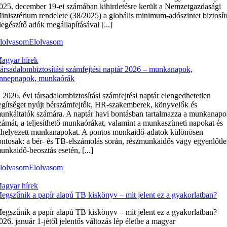
025. december 19-ei számában kihirdetésre került a Nemzetgazdasági
inisztérium rendelete (38/2025) a globális minimum-adószintet biztosít
iegészítő adók megállapításával [...]
lolvasom
Elolvasom
agyar hírek
ársadalombiztosítási számfejtési naptár 2026 – munkanapok,
nnepnapok, munkaórák
 2026. évi társadalombiztosítási számfejtési naptár elengedhetetlen
egítséget nyújt bérszámfejtők, HR-szakemberek, könyvelők és
unkáltatók számára. A naptár havi bontásban tartalmazza a munkanap
zámát, a teljesíthető munkaórákat, valamint a munkaszüneti napokat és
thelyezett munkanapokat. A pontos munkaidő-adatok különösen
ontosak: a bér- és TB-elszámolás során, részmunkaidős vagy egyenlőtl
unkaidő-beosztás esetén, [...]
lolvasom
Elolvasom
agyar hírek
egszűnik a papír alapú TB kiskönyv – mit jelent ez a gyakorlatban?
egszűnik a papír alapú TB kiskönyv – mit jelent ez a gyakorlatban?
026. január 1-jétől jelentős változás lép életbe a magyar