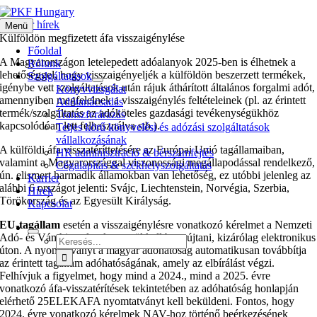
Kihagyás
Magyar hírek
Menü
Külföldön megfizetett áfa visszaigénylése
Főoldal
A Magyarországon letelepedett adóalanyok 2025-ben is élhetnek a
Rólunk
lehetőséggel, hogy visszaigényeljék a külföldön beszerzett termékek,
Szolgáltatások
igénybe vett szolgáltatások után rájuk áthárított általános forgalmi adót,
Könyvvizsgálat
amennyiben megfelelnek a visszaigénylés feltételeinek (pl. az érintett
Adótanácsadás
termék/szolgáltatás az adóköteles gazdasági tevékenységükhöz
Transzferárazás
kapcsolódóan lett felhasználva stb.).
Teljes körű könyvelési és adózási szolgáltatások
vállalkozásának
A külföldi áfa visszatéríttetésére az Európai Unió tagállamaiban,
HR adminisztráció & bérszámfejtés
valamint a Magyarországgal viszonossági megállapodással rendelkező,
Cégalapítás & székhelyszolgáltatás
ún. elismert harmadik államokban van lehetőség, ez utóbbi jelenleg az
Karrier
alábbi 6 országot jelenti: Svájc, Liechtenstein, Norvégia, Szerbia,
Hírek
Törökország és az Egyesült Királyság.
Kapcsolat
EU-tagállam
esetén a visszaigénylésre vonatkozó kérelmet a Nemzeti
Adó- és Vámhivatalon keresztül kell benyújtani, kizárólag elektronikus
Keresés...
úton. A nyomtatványt a magyar adóhatóság automatikusan továbbítja
az érintett tagállam adóhatóságának, amely az elbírálást végzi.
Felhívjuk a figyelmet, hogy mind a 2024., mind a 2025. évre
vonatkozó áfa-visszatérítések tekintetében az adóhatóság honlapján
elérhető 25ELEKAFA nyomtatványt kell beküldeni. Fontos, hogy
2024. évre vonatkozó kérelmek NAV-hoz történő beérkezésének