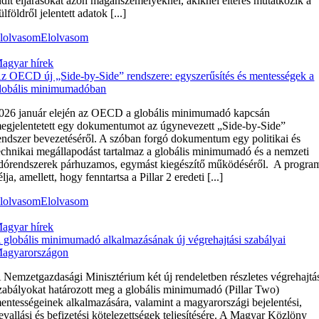
ndít eljárásokat azon magánszemélyeknél, akiknél eltérés mutatkozik a
ülföldről jelentett adatok [...]
lolvasom
Elolvasom
agyar hírek
z OECD új „Side-by-Side” rendszere: egyszerűsítés és mentességek a
lobális minimumadóban
026 január elején az OECD a globális minimumadó kapcsán
egjelentetett egy dokumentumot az úgynevezett „Side-by-Side”
endszer bevezetéséről. A szóban forgó dokumentum egy politikai és
echnikai megállapodást tartalmaz a globális minimumadó és a nemzeti
dórendszerek párhuzamos, egymást kiegészítő működéséről. A progra
élja, amellett, hogy fenntartsa a Pillar 2 eredeti [...]
lolvasom
Elolvasom
agyar hírek
 globális minimumadó alkalmazásának új végrehajtási szabályai
agyarországon
 Nemzetgazdasági Minisztérium két új rendeletben részletes végrehajtá
zabályokat határozott meg a globális minimumadó (Pillar Two)
entességeinek alkalmazására, valamint a magyarországi bejelentési,
evallási és befizetési kötelezettségek teljesítésére. A Magyar Közlöny