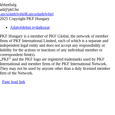
lérhetőség
ail@pkf.hu
apcsolatfelvétel
Kapcsolatfelvétel
2025 Copyright PKF Hungary
Adatvédelmi nyilatkozat
PKF Hungary is a member of PKF Global, the network of member
firms of PKF International Limited, each of which is a separate and
independent legal entity and does not accept any responsibility or
liability for the actions or inactions of any individual member or
correspondent firm(s).
„PKF” and the PKF logo are registered trademarks used by PKF
International and member firms of the PKF International Network.
They may not be used by anyone other than a duly licensed member
firm of the Network.
Page load link
Go
to
Top