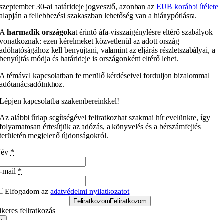
szeptember 30-ai határideje jogvesztő, azonban az
EUB korábbi ítélete
alapján a fellebbezési szakaszban lehetőség van a hiánypótlásra.
A
harmadik országok
at érintő áfa-visszaigénylésre eltérő szabályok
vonatkoznak: ezen kérelmeket közvetlenül az adott ország
adóhatóságához kell benyújtani, valamint az eljárás részletszabályai, a
benyújtás módja és határideje is országonként eltérő lehet.
A témával kapcsolatban felmerülő kérdéseivel forduljon bizalommal
adótanácsadóinkhoz.
Lépjen kapcsolatba szakembereinkkel!
Az alábbi űrlap segítségével feliratkozhat szakmai hírlevelünkre, így
folyamatosan értesítjük az adózás, a könyvelés és a bérszámfejtés
területén megjelenő újdonságokról.
Név
*
-mail
*
Elfogadom az
adatvédelmi nyilatkozatot
Feliratkozom
Feliratkozom
ikeres feliratkozás