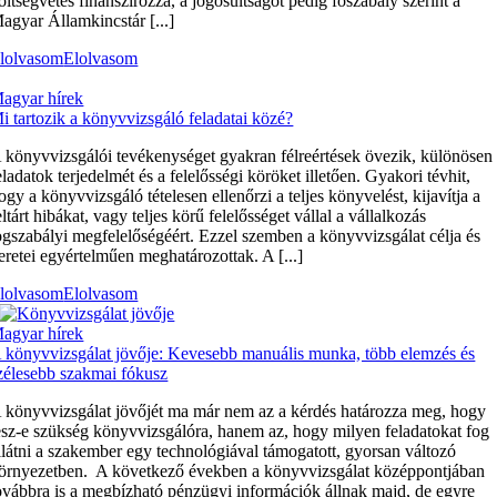
öltségvetés finanszírozza, a jogosultságot pedig főszabály szerint a
agyar Államkincstár [...]
lolvasom
Elolvasom
agyar hírek
i tartozik a könyvvizsgáló feladatai közé?
 könyvvizsgálói tevékenységet gyakran félreértések övezik, különösen
eladatok terjedelmét és a felelősségi köröket illetően. Gyakori tévhit,
ogy a könyvvizsgáló tételesen ellenőrzi a teljes könyvelést, kijavítja a
eltárt hibákat, vagy teljes körű felelősséget vállal a vállalkozás
ogszabályi megfelelőségéért. Ezzel szemben a könyvvizsgálat célja és
eretei egyértelműen meghatározottak. A [...]
lolvasom
Elolvasom
agyar hírek
 könyvvizsgálat jövője: Kevesebb manuális munka, több elemzés és
zélesebb szakmai fókusz
 könyvvizsgálat jövőjét ma már nem az a kérdés határozza meg, hogy
esz-e szükség könyvvizsgálóra, hanem az, hogy milyen feladatokat fog
llátni a szakember egy technológiával támogatott, gyorsan változó
örnyezetben. A következő években a könyvvizsgálat középpontjában
ovábbra is a megbízható pénzügyi információk állnak majd, de egyre