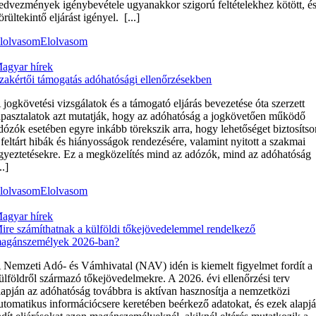
edvezmények igénybevétele ugyanakkor szigorú feltételekhez kötött, é
örültekintő eljárást igényel. [...]
lolvasom
Elolvasom
agyar hírek
zakértői támogatás adóhatósági ellenőrzésekben
 jogkövetési vizsgálatok és a támogató eljárás bevezetése óta szerzett
apasztalatok azt mutatják, hogy az adóhatóság a jogkövetően működő
dózók esetében egyre inkább törekszik arra, hogy lehetőséget biztosíts
 feltárt hibák és hiányosságok rendezésére, valamint nyitott a szakmai
gyeztetésekre. Ez a megközelítés mind az adózók, mind az adóhatóság
..]
lolvasom
Elolvasom
agyar hírek
ire számíthatnak a külföldi tőkejövedelemmel rendelkező
agánszemélyek 2026-ban?
 Nemzeti Adó- és Vámhivatal (NAV) idén is kiemelt figyelmet fordít a
ülföldről származó tőkejövedelmekre. A 2026. évi ellenőrzési terv
lapján az adóhatóság továbbra is aktívan hasznosítja a nemzetközi
utomatikus információcsere keretében beérkező adatokat, és ezek alapj