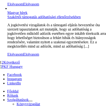
Elolvasom
Elolvasom
Magyar hírek
Szakértői támogatás adóhatósági ellenőrzésekben
A jogkövetési vizsgálatok és a támogató eljárás bevezetése óta
szerzett tapasztalatok azt mutatják, hogy az adóhatóság a
jogkövetően működő adózók esetében egyre inkább törekszik arra
hogy lehetőséget biztosítson a feltárt hibák és hiányosságok
rendezésére, valamint nyitott a szakmai egyeztetésekre. Ez a
megközelítés mind az adózók, mind az adóhatóság [...]
Elolvasom
Elolvasom
1
2
Következő
Facebook
Instagram
LinkedIn
Főoldal
Rólunk
Szolgáltatások
Könyvvizsgálat