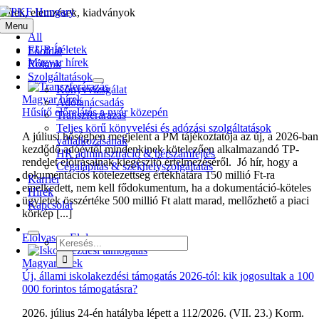
Kihagyás
Hírek, elemzések, kiadványok
Menu
All
EUB Ítéletek
Főoldal
Magyar hírek
Rólunk
Szolgáltatások
Könyvvizsgálat
Magyar hírek
Adótanácsadás
Hűsítő előrelátás a nyár közepén
Transzferárazás
Teljes körű könyvelési és adózási szolgáltatások
A júliusi hőségben megjelent a PM tájékoztatója az új, a 2026-ban
vállalkozásának
kezdődő adóévtől mindenkinek kötelezően alkalmazandó TP-
HR adminisztráció & bérszámfejtés
rendelet előírásainak kiegészítő értelmezéséről. Jó hír, hogy a
Cégalapítás & székhelyszolgáltatás
dokumentációs kötelezettség értékhatára 150 millió Ft-ra
Karrier
emelkedett, nem kell fődokumentum, ha a dokumentáció-köteles
Hírek
ügyletek összértéke 500 millió Ft alatt marad, mellőzhető a piaci
Kapcsolat
körkép [...]
Elolvasom
Elolvasom
Keresés...
Magyar hírek
Új, állami iskolakezdési támogatás 2026-tól: kik jogosultak a 100
000 forintos támogatásra?
2026. július 24-én hatályba lépett a 112/2026. (VII. 23.) Korm.