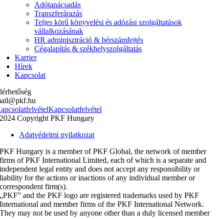
Adótanácsadás
Transzferárazás
Teljes körű könyvelési és adózási szolgáltatások
vállalkozásának
HR adminisztráció & bérszámfejtés
Cégalapítás & székhelyszolgáltatás
Karrier
Hírek
Kapcsolat
lérhetőség
ail@pkf.hu
apcsolatfelvétel
Kapcsolatfelvétel
2024 Copyright PKF Hungary
Adatvédelmi nyilatkozat
PKF Hungary is a member of PKF Global, the network of member
firms of PKF International Limited, each of which is a separate and
independent legal entity and does not accept any responsibility or
liability for the actions or inactions of any individual member or
correspondent firm(s).
„PKF” and the PKF logo are registered trademarks used by PKF
International and member firms of the PKF International Network.
They may not be used by anyone other than a duly licensed member