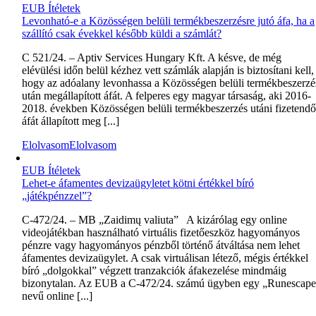
EUB Ítéletek
Levonható-e a Közösségen belüli termékbeszerzésre jutó áfa, ha a
szállító csak évekkel később küldi a számlát?
C 521/24. – Aptiv Services Hungary Kft. A késve, de még
elévülési időn belül kézhez vett számlák alapján is biztosítani kell,
hogy az adóalany levonhassa a Közösségen belüli termékbeszerzé
után megállapított áfát. A felperes egy magyar társaság, aki 2016-
2018. években Közösségen belüli termékbeszerzés utáni fizetend
áfát állapított meg [...]
Elolvasom
Elolvasom
EUB Ítéletek
Lehet-e áfamentes devizaügyletet kötni értékkel bíró
„játékpénzzel”?
C‑472/24. – MB „Zaidimų valiuta” A kizárólag egy online
videojátékban használható virtuális fizetőeszköz hagyományos
pénzre vagy hagyományos pénzből történő átváltása nem lehet
áfamentes devizaügylet. A csak virtuálisan létező, mégis értékkel
bíró „dolgokkal” végzett tranzakciók áfakezelése mindmáig
bizonytalan. Az EUB a C-472/24. számú ügyben egy „Runescap
nevű online [...]