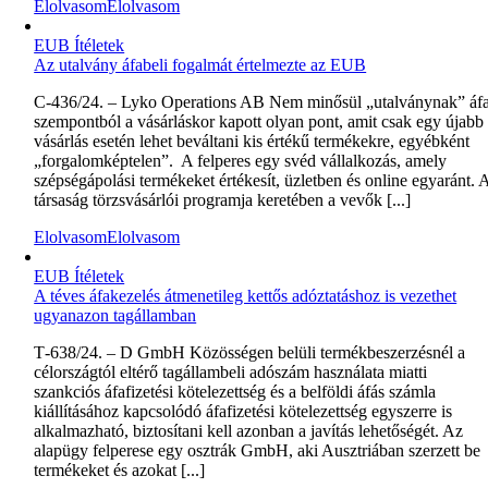
Elolvasom
Elolvasom
EUB Ítéletek
Az utalvány áfabeli fogalmát értelmezte az EUB
C‑436/24. – Lyko Operations AB Nem minősül „utalványnak” áf
szempontból a vásárláskor kapott olyan pont, amit csak egy újabb
vásárlás esetén lehet beváltani kis értékű termékekre, egyébként
„forgalomképtelen”. A felperes egy svéd vállalkozás, amely
szépségápolási termékeket értékesít, üzletben és online egyaránt. 
társaság törzsvásárlói programja keretében a vevők [...]
Elolvasom
Elolvasom
EUB Ítéletek
A téves áfakezelés átmenetileg kettős adóztatáshoz is vezethet
ugyanazon tagállamban
T‑638/24. – D GmbH Közösségen belüli termékbeszerzésnél a
célországtól eltérő tagállambeli adószám használata miatti
szankciós áfafizetési kötelezettség és a belföldi áfás számla
kiállításához kapcsolódó áfafizetési kötelezettség egyszerre is
alkalmazható, biztosítani kell azonban a javítás lehetőségét. Az
alapügy felperese egy osztrák GmbH, aki Ausztriában szerzett be
termékeket és azokat [...]