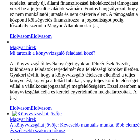
rendelet, amely új, állami finanszírozású iskolakezdési támogatást
vezet be a jogosult családok számára. Fontos hangsúlyozni, hogy
ez nem munkáltatói juttatás és nem cafeteria elem. A támogatást a
központi költségvetés finanszírozza, a jogosultságot pedig
főszabály szerint a Magyar Államkincstár [...]
Elolvasom
Elolvasom
Magyar hírek
Mi tartozik a könyvvizsgáló feladatai közé?
A könyvvizsgálói tevékenységet gyakran félreértések övezik,
különösen a feladatok terjedelmét és a felelősségi köröket illetően.
Gyakori tévhit, hogy a könyvvizsgáló tételesen ellenőrzi a teljes
könyvelést, kijavítja a feltárt hibákat, vagy teljes körű felelősséget
vállal a vállalkozás jogszabályi megfelelőségéért. Ezzel szemben 
könyvvizsgálat célja és keretei egyértelműen meghatározottak. A
[...]
Elolvasom
Elolvasom
Magyar hírek
A könyvvizsgálat jövője: Kevesebb manuális munka, több elemzé
és szélesebb szakmai fókusz