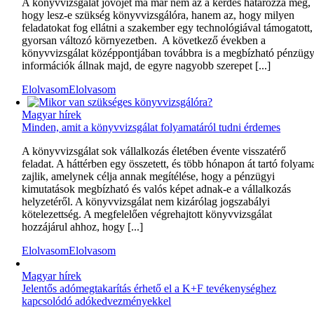
A könyvvizsgálat jövőjét ma már nem az a kérdés határozza meg,
hogy lesz-e szükség könyvvizsgálóra, hanem az, hogy milyen
feladatokat fog ellátni a szakember egy technológiával támogatott,
gyorsan változó környezetben. A következő években a
könyvvizsgálat középpontjában továbbra is a megbízható pénzügy
információk állnak majd, de egyre nagyobb szerepet [...]
Elolvasom
Elolvasom
Magyar hírek
Minden, amit a könyvvizsgálat folyamatáról tudni érdemes
A könyvvizsgálat sok vállalkozás életében évente visszatérő
feladat. A háttérben egy összetett, és több hónapon át tartó folyam
zajlik, amelynek célja annak megítélése, hogy a pénzügyi
kimutatások megbízható és valós képet adnak-e a vállalkozás
helyzetéről. A könyvvizsgálat nem kizárólag jogszabályi
kötelezettség. A megfelelően végrehajtott könyvvizsgálat
hozzájárul ahhoz, hogy [...]
Elolvasom
Elolvasom
Magyar hírek
Jelentős adómegtakarítás érhető el a K+F tevékenységhez
kapcsolódó adókedvezményekkel