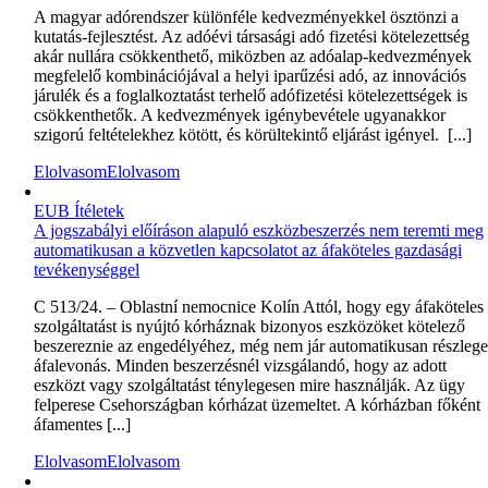
A magyar adórendszer különféle kedvezményekkel ösztönzi a
kutatás-fejlesztést. Az adóévi társasági adó fizetési kötelezettség
akár nullára csökkenthető, miközben az adóalap-kedvezmények
megfelelő kombinációjával a helyi iparűzési adó, az innovációs
járulék és a foglalkoztatást terhelő adófizetési kötelezettségek is
csökkenthetők. A kedvezmények igénybevétele ugyanakkor
szigorú feltételekhez kötött, és körültekintő eljárást igényel. [...]
Elolvasom
Elolvasom
EUB Ítéletek
A jogszabályi előíráson alapuló eszközbeszerzés nem teremti meg
automatikusan a közvetlen kapcsolatot az áfaköteles gazdasági
tevékenységgel
C 513/24. – Oblastní nemocnice Kolín Attól, hogy egy áfaköteles
szolgáltatást is nyújtó kórháznak bizonyos eszközöket kötelező
beszereznie az engedélyéhez, még nem jár automatikusan részlege
áfalevonás. Minden beszerzésnél vizsgálandó, hogy az adott
eszközt vagy szolgáltatást ténylegesen mire használják. Az ügy
felperese Csehországban kórházat üzemeltet. A kórházban főként
áfamentes [...]
Elolvasom
Elolvasom