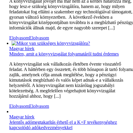
A könyvvizsgálat jövőjét ma már nem az a kérdés határozza meg,
hogy lesz-e szükség könyvvizsgálóra, hanem az, hogy milyen
feladatokat fog ellátni a szakember egy technológiával támogatott,
gyorsan változó környezetben. A következő években a
könyvvizsgálat középpontjában továbbra is a megbízható pénzügy
információk állnak majd, de egyre nagyobb szerepet [...]
Elolvasom
Elolvasom
Magyar hírek
Minden, amit a könyvvizsgálat folyamatáról tudni érdemes
A könyvvizsgálat sok vállalkozás életében évente visszatérő
feladat. A háttérben egy összetett, és több hónapon át tartó folyam
zajlik, amelynek célja annak megítélése, hogy a pénzügyi
kimutatások megbízható és valós képet adnak-e a vállalkozás
helyzetéről. A könyvvizsgálat nem kizárólag jogszabályi
kötelezettség. A megfelelően végrehajtott könyvvizsgálat
hozzájárul ahhoz, hogy [...]
Elolvasom
Elolvasom
Magyar hírek
Jelentős adómegtakarítás érhető el a K+F tevékenységhez
kapcsolódó adókedvezményekkel