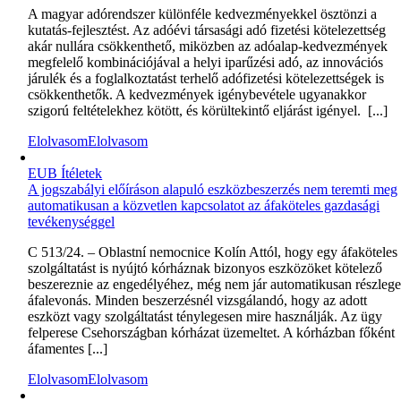
A magyar adórendszer különféle kedvezményekkel ösztönzi a
kutatás-fejlesztést. Az adóévi társasági adó fizetési kötelezettség
akár nullára csökkenthető, miközben az adóalap-kedvezmények
megfelelő kombinációjával a helyi iparűzési adó, az innovációs
járulék és a foglalkoztatást terhelő adófizetési kötelezettségek is
csökkenthetők. A kedvezmények igénybevétele ugyanakkor
szigorú feltételekhez kötött, és körültekintő eljárást igényel. [...]
Elolvasom
Elolvasom
EUB Ítéletek
A jogszabályi előíráson alapuló eszközbeszerzés nem teremti meg
automatikusan a közvetlen kapcsolatot az áfaköteles gazdasági
tevékenységgel
C 513/24. – Oblastní nemocnice Kolín Attól, hogy egy áfaköteles
szolgáltatást is nyújtó kórháznak bizonyos eszközöket kötelező
beszereznie az engedélyéhez, még nem jár automatikusan részlege
áfalevonás. Minden beszerzésnél vizsgálandó, hogy az adott
eszközt vagy szolgáltatást ténylegesen mire használják. Az ügy
felperese Csehországban kórházat üzemeltet. A kórházban főként
áfamentes [...]
Elolvasom
Elolvasom