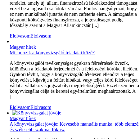
rendelet, amely új, állami finanszírozású iskolakezdési támogatást
vezet be a jogosult családok számára. Fontos hangsúlyozni, hogy
ez nem munkáltatói juttatás és nem cafeteria elem. A támogatást a
központi költségvetés finanszírozza, a jogosultságot pedig
főszabály szerint a Magyar Államkincstár [...]
Elolvasom
Elolvasom
Magyar hírek
Mi tartozik a könyvvizsgáló feladatai közé?
A könyvvizsgálói tevékenységet gyakran félreértések övezik,
különösen a feladatok terjedelmét és a felelősségi köröket illetően.
Gyakori tévhit, hogy a könyvvizsgáló tételesen ellenőrzi a teljes
könyvelést, kijavítja a feltárt hibákat, vagy teljes körű felelősséget
vállal a vállalkozás jogszabályi megfelelőségéért. Ezzel szemben 
könyvvizsgálat célja és keretei egyértelműen meghatározottak. A
[...]
Elolvasom
Elolvasom
Magyar hírek
A könyvvizsgálat jövője: Kevesebb manuális munka, több elemzé
és szélesebb szakmai fókusz