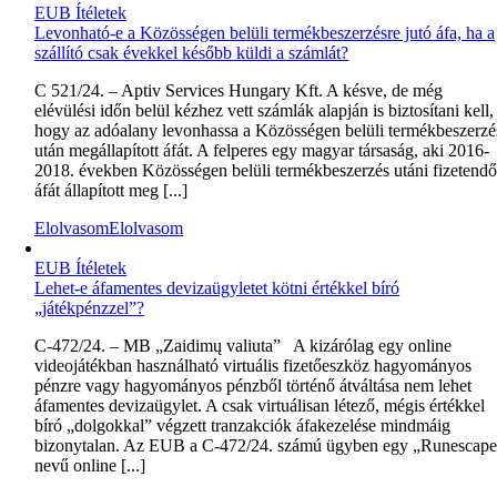
EUB Ítéletek
Levonható-e a Közösségen belüli termékbeszerzésre jutó áfa, ha a
szállító csak évekkel később küldi a számlát?
C 521/24. – Aptiv Services Hungary Kft. A késve, de még
elévülési időn belül kézhez vett számlák alapján is biztosítani kell,
hogy az adóalany levonhassa a Közösségen belüli termékbeszerzé
után megállapított áfát. A felperes egy magyar társaság, aki 2016-
2018. években Közösségen belüli termékbeszerzés utáni fizetend
áfát állapított meg [...]
Elolvasom
Elolvasom
EUB Ítéletek
Lehet-e áfamentes devizaügyletet kötni értékkel bíró
„játékpénzzel”?
C‑472/24. – MB „Zaidimų valiuta” A kizárólag egy online
videojátékban használható virtuális fizetőeszköz hagyományos
pénzre vagy hagyományos pénzből történő átváltása nem lehet
áfamentes devizaügylet. A csak virtuálisan létező, mégis értékkel
bíró „dolgokkal” végzett tranzakciók áfakezelése mindmáig
bizonytalan. Az EUB a C-472/24. számú ügyben egy „Runescap
nevű online [...]