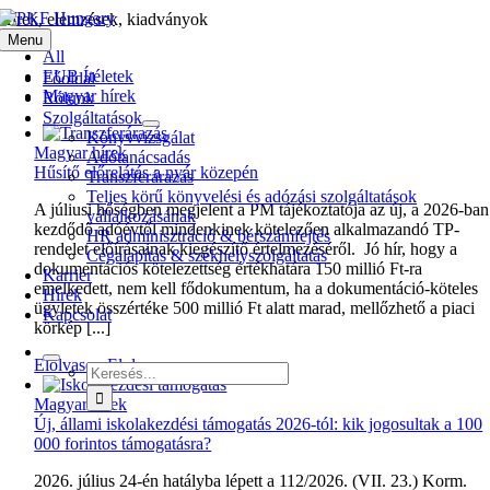
Kihagyás
Hírek, elemzések, kiadványok
Menu
All
EUB Ítéletek
Főoldal
Magyar hírek
Rólunk
Szolgáltatások
Könyvvizsgálat
Magyar hírek
Adótanácsadás
Hűsítő előrelátás a nyár közepén
Transzferárazás
Teljes körű könyvelési és adózási szolgáltatások
A júliusi hőségben megjelent a PM tájékoztatója az új, a 2026-ban
vállalkozásának
kezdődő adóévtől mindenkinek kötelezően alkalmazandó TP-
HR adminisztráció & bérszámfejtés
rendelet előírásainak kiegészítő értelmezéséről. Jó hír, hogy a
Cégalapítás & székhelyszolgáltatás
dokumentációs kötelezettség értékhatára 150 millió Ft-ra
Karrier
emelkedett, nem kell fődokumentum, ha a dokumentáció-köteles
Hírek
ügyletek összértéke 500 millió Ft alatt marad, mellőzhető a piaci
Kapcsolat
körkép [...]
Elolvasom
Elolvasom
Keresés...
Magyar hírek
Új, állami iskolakezdési támogatás 2026-tól: kik jogosultak a 100
000 forintos támogatásra?
2026. július 24-én hatályba lépett a 112/2026. (VII. 23.) Korm.