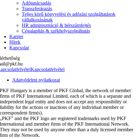
Adótanácsadás
Transzferárazás
Teljes körű könyvelési és adózási szolgáltatások
vállalkozásának
HR adminisztráció & bérszámfejtés
Cégalapítás & székhelyszolgáltatás
Karrier
Hírek
Kapcsolat
lérhetőség
ail@pkf.hu
apcsolatfelvétel
Kapcsolatfelvétel
Adatvédelmi nyilatkozat
PKF Hungary is a member of PKF Global, the network of member
firms of PKF International Limited, each of which is a separate and
independent legal entity and does not accept any responsibility or
liability for the actions or inactions of any individual member or
correspondent firm(s).
„PKF” and the PKF logo are registered trademarks used by PKF
International and member firms of the PKF International Network.
They may not be used by anyone other than a duly licensed member
firm of the Network.