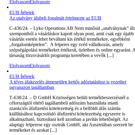
Elolvasom
Elolvasom
EUB Ítéletek
Az utalvány áfabeli fogalmát értelmezte az EUB
C‑436/24. – Lyko Operations AB Nem minősül „utalványnak” áf
szempontból a vásárláskor kapott olyan pont, amit csak egy újabb
vásárlás esetén lehet beváltani kis értékű termékekre, egyébként
„forgalomképtelen”. A felperes egy svéd vállalkozás, amely
szépségápolási termékeket értékesít, üzletben és online egyaránt. 
társaság törzsvásárlói programja keretében a vevők [...]
Elolvasom
Elolvasom
EUB Ítéletek
A téves áfakezelés átmenetileg kettős adóztatáshoz is vezethet
ugyanazon tagállamban
T‑638/24. – D GmbH Közösségen belüli termékbeszerzésnél a
célországtól eltérő tagállambeli adószám használata miatti
szankciós áfafizetési kötelezettség és a belföldi áfás számla
kiállításához kapcsolódó áfafizetési kötelezettség egyszerre is
alkalmazható, biztosítani kell azonban a javítás lehetőségét. Az
alapügy felperese egy osztrák GmbH, aki Ausztriában szerzett be
termékeket és azokat [...]