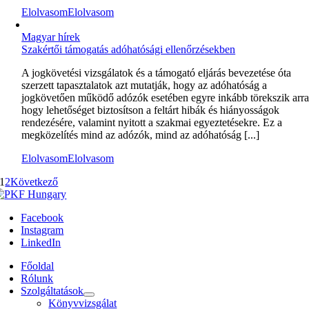
Elolvasom
Elolvasom
Magyar hírek
Szakértői támogatás adóhatósági ellenőrzésekben
A jogkövetési vizsgálatok és a támogató eljárás bevezetése óta
szerzett tapasztalatok azt mutatják, hogy az adóhatóság a
jogkövetően működő adózók esetében egyre inkább törekszik arra
hogy lehetőséget biztosítson a feltárt hibák és hiányosságok
rendezésére, valamint nyitott a szakmai egyeztetésekre. Ez a
megközelítés mind az adózók, mind az adóhatóság [...]
Elolvasom
Elolvasom
1
2
Következő
Facebook
Instagram
LinkedIn
Főoldal
Rólunk
Szolgáltatások
Könyvvizsgálat