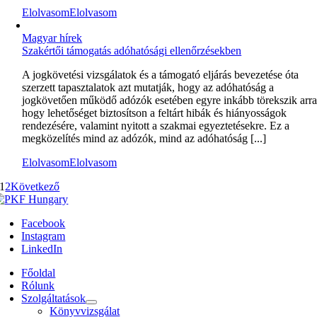
Elolvasom
Elolvasom
Magyar hírek
Szakértői támogatás adóhatósági ellenőrzésekben
A jogkövetési vizsgálatok és a támogató eljárás bevezetése óta
szerzett tapasztalatok azt mutatják, hogy az adóhatóság a
jogkövetően működő adózók esetében egyre inkább törekszik arra
hogy lehetőséget biztosítson a feltárt hibák és hiányosságok
rendezésére, valamint nyitott a szakmai egyeztetésekre. Ez a
megközelítés mind az adózók, mind az adóhatóság [...]
Elolvasom
Elolvasom
1
2
Következő
Facebook
Instagram
LinkedIn
Főoldal
Rólunk
Szolgáltatások
Könyvvizsgálat