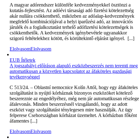
A magyar adórendszer különféle kedvezményekkel ösztönzi a
kutatás-fejlesztést. Az adóévi társasági adó fizetési kötelezettség
akár nullára csökkenthető, miközben az adóalap-kedvezmények
megfelelő kombinációjával a helyi iparűzési adó, az innovációs
járulék és a foglalkoztatást terhelő adófizetési kötelezettségek is
csökkenthetők. A kedvezmények igénybevétele ugyanakkor
szigorú feltételekhez kötött, és körültekintő eljárást igényel. [...]
Elolvasom
Elolvasom
EUB Ítéletek
A jogszabályi előíráson alapuló eszközbeszerzés nem teremti meg
automatikusan a közvetlen kapcsolatot az áfaköteles gazdasági
tevékenységgel
C 513/24. – Oblastní nemocnice Kolín Attól, hogy egy áfaköteles
szolgáltatást is nyújtó kórháznak bizonyos eszközöket kötelező
beszereznie az engedélyéhez, még nem jár automatikusan részlege
áfalevonás. Minden beszerzésnél vizsgálandó, hogy az adott
eszközt vagy szolgáltatást ténylegesen mire használják. Az ügy
felperese Csehországban kórházat üzemeltet. A kórházban főként
áfamentes [...]
Elolvasom
Elolvasom