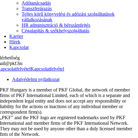
Adótanácsadás
Transzferárazás
Teljes körű könyvelési és adózási szolgáltatások
vállalkozásának
HR adminisztráció & bérszámfejtés
Cégalapítás & székhelyszolgáltatás
Karrier
Hírek
Kapcsolat
lérhetőség
ail@pkf.hu
apcsolatfelvétel
Kapcsolatfelvétel
Adatvédelmi nyilatkozat
PKF Hungary is a member of PKF Global, the network of member
firms of PKF International Limited, each of which is a separate and
independent legal entity and does not accept any responsibility or
liability for the actions or inactions of any individual member or
correspondent firm(s).
„PKF” and the PKF logo are registered trademarks used by PKF
International and member firms of the PKF International Network.
They may not be used by anyone other than a duly licensed member
firm of the Network.