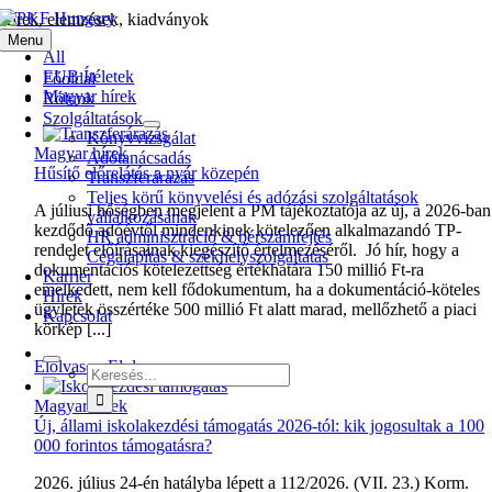
Kihagyás
Hírek, elemzések, kiadványok
Menu
All
EUB Ítéletek
Főoldal
Magyar hírek
Rólunk
Szolgáltatások
Könyvvizsgálat
Magyar hírek
Adótanácsadás
Hűsítő előrelátás a nyár közepén
Transzferárazás
Teljes körű könyvelési és adózási szolgáltatások
A júliusi hőségben megjelent a PM tájékoztatója az új, a 2026-ban
vállalkozásának
kezdődő adóévtől mindenkinek kötelezően alkalmazandó TP-
HR adminisztráció & bérszámfejtés
rendelet előírásainak kiegészítő értelmezéséről. Jó hír, hogy a
Cégalapítás & székhelyszolgáltatás
dokumentációs kötelezettség értékhatára 150 millió Ft-ra
Karrier
emelkedett, nem kell fődokumentum, ha a dokumentáció-köteles
Hírek
ügyletek összértéke 500 millió Ft alatt marad, mellőzhető a piaci
Kapcsolat
körkép [...]
Elolvasom
Elolvasom
Keresés...
Magyar hírek
Új, állami iskolakezdési támogatás 2026-tól: kik jogosultak a 100
000 forintos támogatásra?
2026. július 24-én hatályba lépett a 112/2026. (VII. 23.) Korm.