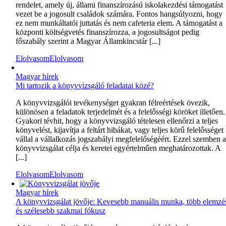
rendelet, amely új, állami finanszírozású iskolakezdési támogatást
vezet be a jogosult családok számára. Fontos hangsúlyozni, hogy
ez nem munkáltatói juttatás és nem cafeteria elem. A támogatást a
központi költségvetés finanszírozza, a jogosultságot pedig
főszabály szerint a Magyar Államkincstár [...]
Elolvasom
Elolvasom
Magyar hírek
Mi tartozik a könyvvizsgáló feladatai közé?
A könyvvizsgálói tevékenységet gyakran félreértések övezik,
különösen a feladatok terjedelmét és a felelősségi köröket illetően.
Gyakori tévhit, hogy a könyvvizsgáló tételesen ellenőrzi a teljes
könyvelést, kijavítja a feltárt hibákat, vagy teljes körű felelősséget
vállal a vállalkozás jogszabályi megfelelőségéért. Ezzel szemben 
könyvvizsgálat célja és keretei egyértelműen meghatározottak. A
[...]
Elolvasom
Elolvasom
Magyar hírek
A könyvvizsgálat jövője: Kevesebb manuális munka, több elemzé
és szélesebb szakmai fókusz