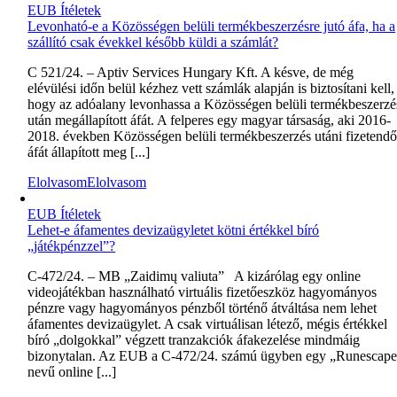
EUB Ítéletek
Levonható-e a Közösségen belüli termékbeszerzésre jutó áfa, ha a
szállító csak évekkel később küldi a számlát?
C 521/24. – Aptiv Services Hungary Kft. A késve, de még
elévülési időn belül kézhez vett számlák alapján is biztosítani kell,
hogy az adóalany levonhassa a Közösségen belüli termékbeszerzé
után megállapított áfát. A felperes egy magyar társaság, aki 2016-
2018. években Közösségen belüli termékbeszerzés utáni fizetend
áfát állapított meg [...]
Elolvasom
Elolvasom
EUB Ítéletek
Lehet-e áfamentes devizaügyletet kötni értékkel bíró
„játékpénzzel”?
C‑472/24. – MB „Zaidimų valiuta” A kizárólag egy online
videojátékban használható virtuális fizetőeszköz hagyományos
pénzre vagy hagyományos pénzből történő átváltása nem lehet
áfamentes devizaügylet. A csak virtuálisan létező, mégis értékkel
bíró „dolgokkal” végzett tranzakciók áfakezelése mindmáig
bizonytalan. Az EUB a C-472/24. számú ügyben egy „Runescap
nevű online [...]