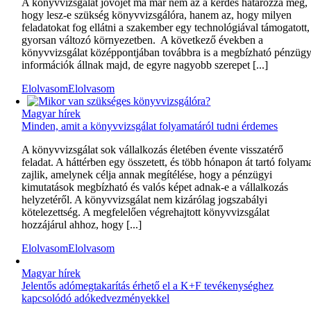
A könyvvizsgálat jövőjét ma már nem az a kérdés határozza meg,
hogy lesz-e szükség könyvvizsgálóra, hanem az, hogy milyen
feladatokat fog ellátni a szakember egy technológiával támogatott,
gyorsan változó környezetben. A következő években a
könyvvizsgálat középpontjában továbbra is a megbízható pénzügy
információk állnak majd, de egyre nagyobb szerepet [...]
Elolvasom
Elolvasom
Magyar hírek
Minden, amit a könyvvizsgálat folyamatáról tudni érdemes
A könyvvizsgálat sok vállalkozás életében évente visszatérő
feladat. A háttérben egy összetett, és több hónapon át tartó folyam
zajlik, amelynek célja annak megítélése, hogy a pénzügyi
kimutatások megbízható és valós képet adnak-e a vállalkozás
helyzetéről. A könyvvizsgálat nem kizárólag jogszabályi
kötelezettség. A megfelelően végrehajtott könyvvizsgálat
hozzájárul ahhoz, hogy [...]
Elolvasom
Elolvasom
Magyar hírek
Jelentős adómegtakarítás érhető el a K+F tevékenységhez
kapcsolódó adókedvezményekkel