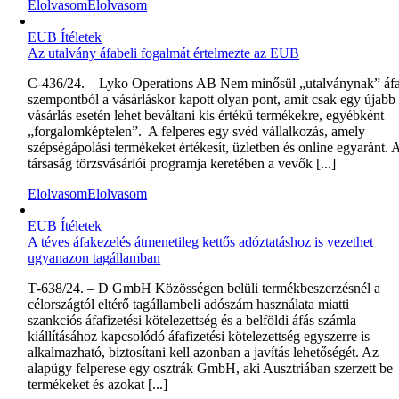
Elolvasom
Elolvasom
EUB Ítéletek
Az utalvány áfabeli fogalmát értelmezte az EUB
C‑436/24. – Lyko Operations AB Nem minősül „utalványnak” áf
szempontból a vásárláskor kapott olyan pont, amit csak egy újabb
vásárlás esetén lehet beváltani kis értékű termékekre, egyébként
„forgalomképtelen”. A felperes egy svéd vállalkozás, amely
szépségápolási termékeket értékesít, üzletben és online egyaránt. 
társaság törzsvásárlói programja keretében a vevők [...]
Elolvasom
Elolvasom
EUB Ítéletek
A téves áfakezelés átmenetileg kettős adóztatáshoz is vezethet
ugyanazon tagállamban
T‑638/24. – D GmbH Közösségen belüli termékbeszerzésnél a
célországtól eltérő tagállambeli adószám használata miatti
szankciós áfafizetési kötelezettség és a belföldi áfás számla
kiállításához kapcsolódó áfafizetési kötelezettség egyszerre is
alkalmazható, biztosítani kell azonban a javítás lehetőségét. Az
alapügy felperese egy osztrák GmbH, aki Ausztriában szerzett be
termékeket és azokat [...]