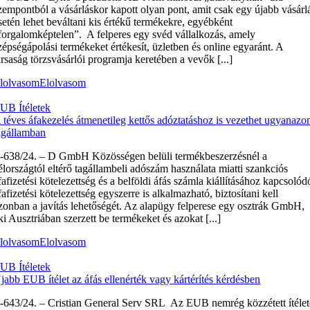
zempontból a vásárláskor kapott olyan pont, amit csak egy újabb vásárl
setén lehet beváltani kis értékű termékekre, egyébként
forgalomképtelen”. A felperes egy svéd vállalkozás, amely
zépségápolási termékeket értékesít, üzletben és online egyaránt. A
ársaság törzsvásárlói programja keretében a vevők [...]
lolvasom
Elolvasom
UB Ítéletek
 téves áfakezelés átmenetileg kettős adóztatáshoz is vezethet ugyanazo
agállamban
‑638/24. – D GmbH Közösségen belüli termékbeszerzésnél a
élországtól eltérő tagállambeli adószám használata miatti szankciós
fafizetési kötelezettség és a belföldi áfás számla kiállításához kapcsolód
fafizetési kötelezettség egyszerre is alkalmazható, biztosítani kell
zonban a javítás lehetőségét. Az alapügy felperese egy osztrák GmbH,
ki Ausztriában szerzett be termékeket és azokat [...]
lolvasom
Elolvasom
UB Ítéletek
jabb EUB ítélet az áfás ellenérték vagy kártérítés kérdésben
‑643/24. – Cristian General Serv SRL Az EUB nemrég közzétett ítélet