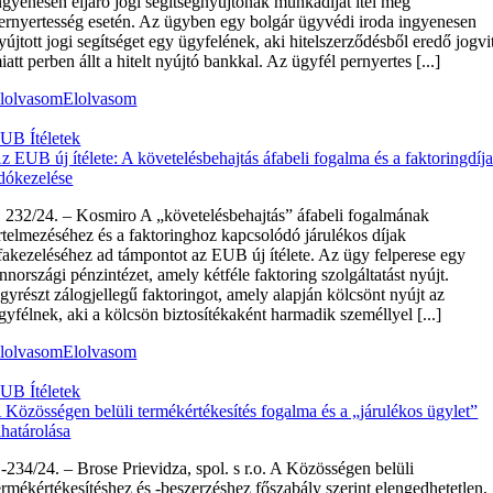
ngyenesen eljáró jogi segítségnyújtónak munkadíjat ítél meg
ernyertesség esetén. Az ügyben egy bolgár ügyvédi iroda ingyenesen
yújtott jogi segítséget egy ügyfelének, aki hitelszerződésből eredő jogvi
iatt perben állt a hitelt nyújtó bankkal. Az ügyfél pernyertes [...]
lolvasom
Elolvasom
UB Ítéletek
z EUB új ítélete: A követelésbehajtás áfabeli fogalma és a faktoringdíj
dókezelése
 232/24. – Kosmiro A „követelésbehajtás” áfabeli fogalmának
rtelmezéséhez és a faktoringhoz kapcsolódó járulékos díjak
fakezeléséhez ad támpontot az EUB új ítélete. Az ügy felperese egy
innországi pénzintézet, amely kétféle faktoring szolgáltatást nyújt.
gyrészt zálogjellegű faktoringot, amely alapján kölcsönt nyújt az
gyfélnek, aki a kölcsön biztosítékaként harmadik személlyel [...]
lolvasom
Elolvasom
UB Ítéletek
 Közösségen belüli termékértékesítés fogalma és a „járulékos ügylet”
lhatárolása
‑234/24. – Brose Prievidza, spol. s r.o. A Közösségen belüli
ermékértékesítéshez és -beszerzéshez főszabály szerint elengedhetetlen,