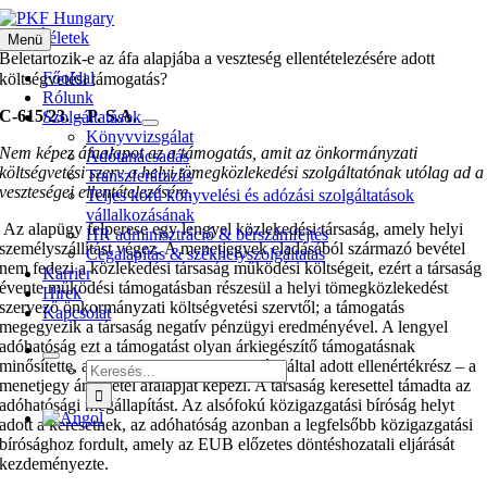
Kihagyás
EUB Ítéletek
Menü
Beletartozik-e az áfa alapjába a veszteség ellentételezésére adott
Főoldal
költségvetési támogatás?
Rólunk
C‑615/23. – P. S.A.
Szolgáltatások
Könyvvizsgálat
Nem képez áfaalapot az a támogatás, amit az önkormányzati
Adótanácsadás
költségvetési szerv a helyi tömegközlekedési szolgáltatónak utólag ad a
Transzferárazás
veszteségei ellentételezésére.
Teljes körű könyvelési és adózási szolgáltatások
vállalkozásának
Az alapügy felperese egy lengyel közlekedési társaság, amely helyi
HR adminisztráció & bérszámfejtés
személyszállítást végez. A menetjegyek eladásából származó bevétel
Cégalapítás & székhelyszolgáltatás
nem fedezi a közlekedési társaság működési költségeit, ezért a társaság
Karrier
évente működési támogatásban részesül a helyi tömegközlekedést
Hírek
szervező önkormányzati költségvetési szervtől; a támogatás
Kapcsolat
megegyezik a társaság negatív pénzügyi eredményével. A lengyel
adóhatóság ezt a támogatást olyan árkiegészítő támogatásnak
minősítette, ami – mint harmadik személy által adott ellenértékrész – a
Keresés...
menetjegy árbevétel áfalapját képezi. A társaság keresettel támadta az
adóhatósági megállapítást. Az alsófokú közigazgatási bíróság helyt
adott a keresetnek, az adóhatóság azonban a legfelsőbb közigazgatási
bírósághoz fordult, amely az EUB előzetes döntéshozatali eljárását
kezdeményezte.