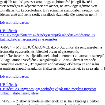
gy újabb tanulságos eset arra, hogy a „büntetés” jellegű fizetési
ötelezettségek is képezhetnek áfa alapot, ha azok egy igénybe vett
zolgáltatáshoz kapcsolódnak. Egy romániai szállodában szerzői jogi
édelem alatt álló zene szólt, a szálloda üzemeltetője azonban nem [...]
lolvasom
Elolvasom
UB Ítéletek
z EUB megerősítette: akár négyszereplős láncértékesítéseknél is
lkalmazható a háromszög egyszerűsítés
‑646/24. – MS KLJUČAROVCI, d.o.o. Az uniós áfa rendszerében a
áromszög-egyszerűsítés feltételei olyan négyszereplős
áncértékesítésekre is teljesülhetnek, ahol a terméket a harmadik szereplő
C” tagállambeli vevőjének szolgáltatják ki. Adókijátszási szándék
izonyítása esetén a „B” tagállam adóhatósága előírhatja az adószám
asználatán alapuló szankciós áfafizetési kötelezettséget, és ez az áfa [...]
lolvasom
Elolvasom
UB Ítéletek
UB ítélet: Az ingyenes jogi segítségnyújtás után megítélt ügyvédi
unkadíj áfabeli megítélése
 744/23. – Zlakov Áfaköteles ellenérték az is, ha a bíróság a perben