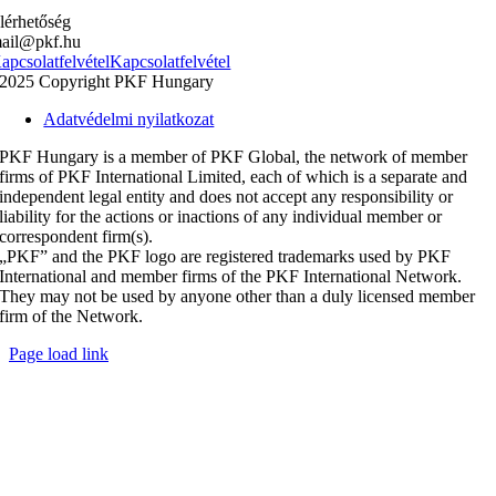
lérhetőség
ail@pkf.hu
apcsolatfelvétel
Kapcsolatfelvétel
2025 Copyright PKF Hungary
Adatvédelmi nyilatkozat
PKF Hungary is a member of PKF Global, the network of member
firms of PKF International Limited, each of which is a separate and
independent legal entity and does not accept any responsibility or
liability for the actions or inactions of any individual member or
correspondent firm(s).
„PKF” and the PKF logo are registered trademarks used by PKF
International and member firms of the PKF International Network.
They may not be used by anyone other than a duly licensed member
firm of the Network.
Page load link
Go
to
Top