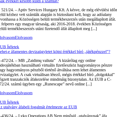
sak évekkel később küldi a számlát?
 521/24. – Aptiv Services Hungary Kft. A késve, de még elévülési idő
elül kézhez vett számlák alapján is biztosítani kell, hogy az adóalany
evonhassa a Közösségen belüli termékbeszerzés után megállapított áfát.
 felperes egy magyar társaság, aki 2016-2018. években Közösségen
elüli termékbeszerzés utáni fizetendő áfát állapított meg [...]
lolvasom
Elolvasom
UB Ítéletek
ehet-e áfamentes devizaügyletet kötni értékkel bíró „játékpénzzel”?
‑472/24. – MB „Zaidimų valiuta” A kizárólag egy online
ideojátékban használható virtuális fizetőeszköz hagyományos pénzre
agy hagyományos pénzből történő átváltása nem lehet áfamentes
evizaügylet. A csak virtuálisan létező, mégis értékkel bíró „dolgokkal”
égzett tranzakciók áfakezelése mindmáig bizonytalan. Az EUB a C-
72/24. számú ügyben egy „Runescape” nevű online [...]
lolvasom
Elolvasom
UB Ítéletek
z utalvány áfabeli fogalmát értelmezte az EUB
‑436/24. – Lyko Operations AB Nem minősül „utalványnak” áfa