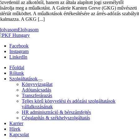
özvetlenül az alkotótól, hanem az általa alapított jogi személytől
ásárolja meg a műalkotást. A Galerie Karsten Greve (GKG) művészeti
alériát működtet. A műalkotások értékesítésére az árrés-adózás szabályi
lkalmazza. A GKG [...]
lolvasom
Elolvasom
Facebook
Instagram
LinkedIn
Főoldal
Rólunk
Szolgáltatások
Könyvvizsgálat
Adótanácsadás
Transzferárazás
Teljes körű könyvelési és adózási szolgáltatások
vállalkozásának
HR adminisztráció & bérszámfejtés
Cégalapítás & székhelyszolgáltatás
Karrier
Hírek
Kapcsolat