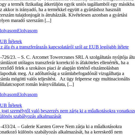
ogy a termék fizikailag átkerüljön egyik uniós tagállamból egy másikba
z akkor is irányadó, ha a termékkel együtt a gyártáshoz használt
zerszám tulajdonjogát is átruházzák. Kivételesen azonban a gyártási
elyen maradó szerszám [...]
lolvasom
Elolvasom
UB Ítéletek
z áfa és a transzferárazás kapcsolatáról szól az EUB legújabb ítélete
‑726/23. – S. C. Arcomet Towercranes SRL A szolgáltatás nyújtója álta
zámlázott utólagos transzferár korrekció is áfaköteles ellenérték, ha a
zerződő felek a szokásos piaci ár alapján történő elszámolásban
llapodtak meg. Az adóhatóság a számlabefogadónál vizsgálhatja a
zámla mögötti valós teljesítést. Az ügy felperese egy multinacionális
állalatcsoport román leányvállalata, [...]
lolvasom
Elolvasom
UB Ítéletek
 jogi személytől való beszerzés nem zárja ki a műalkotásokra vonatkoz
ülönös szabályozás alkalmazását
‑433/24. – Galerie Karsten Greve Nem zárja ki a műalkotásokra
onatkozó különös szabályozás alkalmazását, ha a kereskedő nem