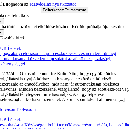
Elfogadom az
adatvédelmi nyilatkozatot
Feliratkozom
Feliratkozom
ikeres feliratkozás
×
iba történt az üzenet elküldése közben. Kérjük, próbálja újra később.
×
További hírek
UB Ítéletek
 jogszabályi előíráson alapuló eszközbeszerzés nem teremti meg
utomatikusan a közvetlen kapcsolatot az áfaköteles gazdasági
evékenységgel
 513/24. – Oblastní nemocnice Kolín Attól, hogy egy áfaköteles
zolgáltatást is nyújtó kórháznak bizonyos eszközöket kötelező
eszereznie az engedélyéhez, még nem jár automatikusan részleges
falevonás. Minden beszerzésnél vizsgálandó, hogy az adott eszközt va
zolgáltatást ténylegesen mire használják. Az ügy felperese
sehországban kórházat üzemeltet. A kórházban főként áfamentes [...]
lolvasom
Elolvasom
UB Ítéletek
evonható-e a Közösségen belüli termékbeszerzésre jutó áfa, ha a szállít