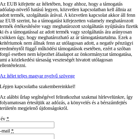
Az EUB kifejtette az ítéletében, hogy ahhoz, hogy a támogatás
adóalap-növelő hatású legyen, közvetlen kapcsolatban kell állnia az
adott termék, szolgáltatás árával. A közvetlen kapcsolat akkor áll fenn
az EUB szerint, ha a támogatást kifejezetten valamely meghatározott
termék értékesítésére vagy meghatározott szolgáltatás nyújtására fizetik
ki és a támogatással az adott termék vagy szolgáltatás ára arányosan
csökken úgy, hogy meghatározható az ár támogatástartalma. Ezek a
kritériumok nem állnak fenn az utólagosan adott, a negatív pénzügyi
eredménytől függő működési támogatások esetében, ezért a szóban
forgó esetben nem képezhet áfaalapot az önkormányzat támogatása,
ami a közlekedési társaság veszteségét hivatott utólagosan
ellentételezni.
Az ítélet teljes magyar nyelvű szövege
Lépjen kapcsolatba szakembereinkkel!
Az alábbi űrlap segítségével feliratkozhat szakmai hírlevelünkre, így
folyamatosan értesítjük az adózás, a könyvelés és a bérszámfejtés
területén megjelenő újdonságokról.
Név
*
-mail
*