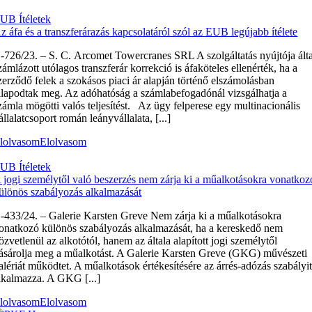
UB Ítéletek
z áfa és a transzferárazás kapcsolatáról szól az EUB legújabb ítélete
‑726/23. – S. C. Arcomet Towercranes SRL A szolgáltatás nyújtója álta
zámlázott utólagos transzferár korrekció is áfaköteles ellenérték, ha a
zerződő felek a szokásos piaci ár alapján történő elszámolásban
llapodtak meg. Az adóhatóság a számlabefogadónál vizsgálhatja a
zámla mögötti valós teljesítést. Az ügy felperese egy multinacionális
állalatcsoport román leányvállalata, [...]
lolvasom
Elolvasom
UB Ítéletek
 jogi személytől való beszerzés nem zárja ki a műalkotásokra vonatkoz
ülönös szabályozás alkalmazását
‑433/24. – Galerie Karsten Greve Nem zárja ki a műalkotásokra
onatkozó különös szabályozás alkalmazását, ha a kereskedő nem
özvetlenül az alkotótól, hanem az általa alapított jogi személytől
ásárolja meg a műalkotást. A Galerie Karsten Greve (GKG) művészeti
alériát működtet. A műalkotások értékesítésére az árrés-adózás szabályi
lkalmazza. A GKG [...]
lolvasom
Elolvasom