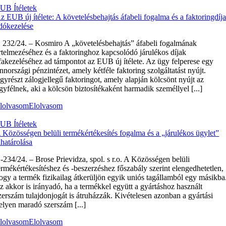
UB Ítéletek
z EUB új ítélete: A követelésbehajtás áfabeli fogalma és a faktoringdíj
dókezelése
 232/24. – Kosmiro A „követelésbehajtás” áfabeli fogalmának
rtelmezéséhez és a faktoringhoz kapcsolódó járulékos díjak
fakezeléséhez ad támpontot az EUB új ítélete. Az ügy felperese egy
innországi pénzintézet, amely kétféle faktoring szolgáltatást nyújt.
gyrészt zálogjellegű faktoringot, amely alapján kölcsönt nyújt az
gyfélnek, aki a kölcsön biztosítékaként harmadik személlyel [...]
lolvasom
Elolvasom
UB Ítéletek
 Közösségen belüli termékértékesítés fogalma és a „járulékos ügylet”
lhatárolása
‑234/24. – Brose Prievidza, spol. s r.o. A Közösségen belüli
ermékértékesítéshez és -beszerzéshez főszabály szerint elengedhetetlen,
ogy a termék fizikailag átkerüljön egyik uniós tagállamból egy másikba
z akkor is irányadó, ha a termékkel együtt a gyártáshoz használt
zerszám tulajdonjogát is átruházzák. Kivételesen azonban a gyártási
elyen maradó szerszám [...]
lolvasom
Elolvasom