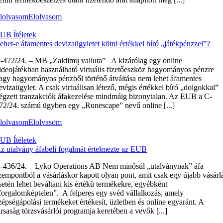
lolvasom
Elolvasom
UB Ítéletek
ehet-e áfamentes devizaügyletet kötni értékkel bíró „játékpénzzel”?
‑472/24. – MB „Zaidimų valiuta” A kizárólag egy online
ideojátékban használható virtuális fizetőeszköz hagyományos pénzre
agy hagyományos pénzből történő átváltása nem lehet áfamentes
evizaügylet. A csak virtuálisan létező, mégis értékkel bíró „dolgokkal”
égzett tranzakciók áfakezelése mindmáig bizonytalan. Az EUB a C-
72/24. számú ügyben egy „Runescape” nevű online [...]
lolvasom
Elolvasom
UB Ítéletek
z utalvány áfabeli fogalmát értelmezte az EUB
‑436/24. – Lyko Operations AB Nem minősül „utalványnak” áfa
zempontból a vásárláskor kapott olyan pont, amit csak egy újabb vásárl
setén lehet beváltani kis értékű termékekre, egyébként
forgalomképtelen”. A felperes egy svéd vállalkozás, amely
zépségápolási termékeket értékesít, üzletben és online egyaránt. A
ársaság törzsvásárlói programja keretében a vevők [...]