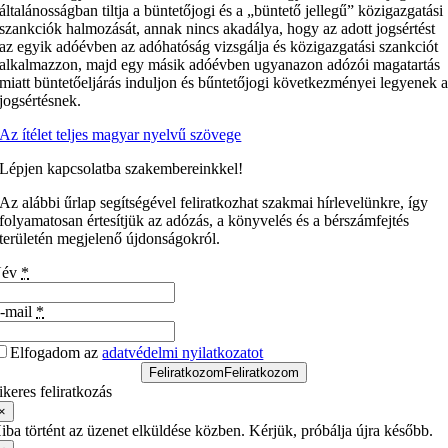
általánosságban tiltja a büntetőjogi és a „büntető jellegű” közigazgatási
szankciók halmozását, annak nincs akadálya, hogy az adott jogsértést
az egyik adóévben az adóhatóság vizsgálja és közigazgatási szankciót
alkalmazzon, majd egy másik adóévben ugyanazon adózói magatartás
miatt büntetőeljárás induljon és bűntetőjogi következményei legyenek 
jogsértésnek.
Az ítélet teljes magyar nyelvű szövege
Lépjen kapcsolatba szakembereinkkel!
Az alábbi űrlap segítségével feliratkozhat szakmai hírlevelünkre, így
folyamatosan értesítjük az adózás, a könyvelés és a bérszámfejtés
területén megjelenő újdonságokról.
Név
*
-mail
*
Elfogadom az
adatvédelmi nyilatkozatot
Feliratkozom
Feliratkozom
ikeres feliratkozás
×
iba történt az üzenet elküldése közben. Kérjük, próbálja újra később.