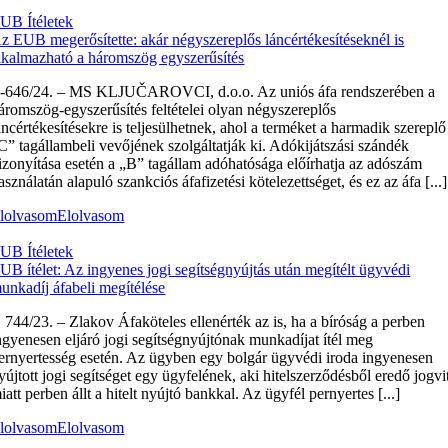
UB Ítéletek
z EUB megerősítette: akár négyszereplős láncértékesítéseknél is
lkalmazható a háromszög egyszerűsítés
‑646/24. – MS KLJUČAROVCI, d.o.o. Az uniós áfa rendszerében a
áromszög-egyszerűsítés feltételei olyan négyszereplős
áncértékesítésekre is teljesülhetnek, ahol a terméket a harmadik szereplő
C” tagállambeli vevőjének szolgáltatják ki. Adókijátszási szándék
izonyítása esetén a „B” tagállam adóhatósága előírhatja az adószám
asználatán alapuló szankciós áfafizetési kötelezettséget, és ez az áfa [...]
lolvasom
Elolvasom
UB Ítéletek
UB ítélet: Az ingyenes jogi segítségnyújtás után megítélt ügyvédi
unkadíj áfabeli megítélése
 744/23. – Zlakov Áfaköteles ellenérték az is, ha a bíróság a perben
ngyenesen eljáró jogi segítségnyújtónak munkadíjat ítél meg
ernyertesség esetén. Az ügyben egy bolgár ügyvédi iroda ingyenesen
yújtott jogi segítséget egy ügyfelének, aki hitelszerződésből eredő jogvi
iatt perben állt a hitelt nyújtó bankkal. Az ügyfél pernyertes [...]
lolvasom
Elolvasom