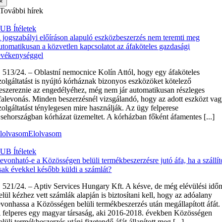
×
További hírek
UB Ítéletek
 jogszabályi előíráson alapuló eszközbeszerzés nem teremti meg
utomatikusan a közvetlen kapcsolatot az áfaköteles gazdasági
evékenységgel
 513/24. – Oblastní nemocnice Kolín Attól, hogy egy áfaköteles
zolgáltatást is nyújtó kórháznak bizonyos eszközöket kötelező
eszereznie az engedélyéhez, még nem jár automatikusan részleges
falevonás. Minden beszerzésnél vizsgálandó, hogy az adott eszközt va
zolgáltatást ténylegesen mire használják. Az ügy felperese
sehországban kórházat üzemeltet. A kórházban főként áfamentes [...]
lolvasom
Elolvasom
UB Ítéletek
evonható-e a Közösségen belüli termékbeszerzésre jutó áfa, ha a szállít
sak évekkel később küldi a számlát?
 521/24. – Aptiv Services Hungary Kft. A késve, de még elévülési idő
elül kézhez vett számlák alapján is biztosítani kell, hogy az adóalany
evonhassa a Közösségen belüli termékbeszerzés után megállapított áfát.
 felperes egy magyar társaság, aki 2016-2018. években Közösségen
elüli termékbeszerzés utáni fizetendő áfát állapított meg [...]