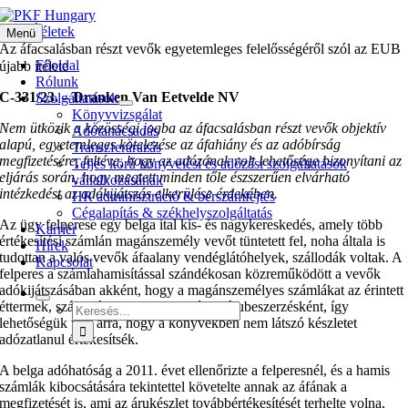
Kihagyás
EUB Ítéletek
Menü
Az áfacsalásban részt vevők egyetemleges felelősségéről szól az EUB
Főoldal
újabb ítélete
Rólunk
C‑331/23. – Dranken Van Eetvelde NV
Szolgáltatások
Könyvvizsgálat
Nem ütközik a közösségi jogba az áfacsalásban részt vevők objektív
Adótanácsadás
alapú, egyetemleges kötelezése az áfahiány és az adóbírság
Transzferárazás
megfizetésére, feltéve, hogy az adózónak volt lehetősége bizonyítani az
Teljes körű könyvelési és adózási szolgáltatások
eljárás során, hogy megtett minden tőle észszerűen elvárható
vállalkozásának
intézkedést az adókijátszás elkerülése érdekében.
HR adminisztráció & bérszámfejtés
Cégalapítás & székhelyszolgáltatás
Az ügy felperese egy belga ital kis- és nagykereskedés, amely több
Karrier
értékesítési számlán magánszemély vevőt tüntetett fel, noha általa is
Hírek
tudottan a valós vevők áfaalany vendéglátóhelyek, szállodák voltak. A
Kapcsolat
felperes a számlahamisítással szándékosan közreműködött a vevők
adókijátszásában akként, hogy a magánszemélyes számlákat az érintett
éttermek, szállodák, nem könyvelték le árubeszerzésként, így
Keresés...
lehetőségük volt arra, hogy a könyvekben nem látszó készletet
adózatlanul értékesítsék.
A belga adóhatóság a 2011. évet ellenőrizte a felperesnél, és a hamis
számlák kibocsátására tekintettel követelte annak az áfának a
megfizetését is, ami az árukészlet továbbértékesítését terhelte volna,