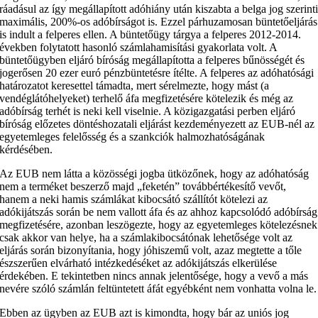
ráadásul az így megállapított adóhiány után kiszabta a belga jog szerint
maximális, 200%-os adóbírságot is. Ezzel párhuzamosan büntetőeljárás
is indult a felperes ellen. A büntetőügy tárgya a felperes 2012-2014.
években folytatott hasonló számlahamisítási gyakorlata volt. A
büntetőügyben eljáró bíróság megállapította a felperes bűnösségét és
jogerősen 20 ezer euró pénzbüntetésre ítélte. A felperes az adóhatósági
határozatot keresettel támadta, mert sérelmezte, hogy mást (a
vendéglátóhelyeket) terhelő áfa megfizetésére kötelezik és még az
adóbírság terhét is neki kell viselnie. A közigazgatási perben eljáró
bíróság előzetes döntéshozatali eljárást kezdeményezett az EUB-nél az
egyetemleges felelősség és a szankciók halmozhatóságának
kérdésében.
Az EUB nem látta a közösségi jogba ütközőnek, hogy az adóhatóság
nem a terméket beszerző majd „feketén” továbbértékesítő vevőt,
hanem a neki hamis számlákat kibocsátó szállítót kötelezi az
adókijátszás során be nem vallott áfa és az ahhoz kapcsolódó adóbírság
megfizetésére, azonban leszögezte, hogy az egyetemleges kötelezésnek
csak akkor van helye, ha a számlakibocsátónak lehetősége volt az
eljárás során bizonyítania, hogy jóhiszemű volt, azaz megtette a tőle
észszerűen elvárható intézkedéséket az adókijátszás elkerülése
érdekében. E tekintetben nincs annak jelentősége, hogy a vevő a más
nevére szóló számlán feltüntetett áfát egyébként nem vonhatta volna le.
Ebben az ügyben az EUB azt is kimondta, hogy bár az uniós jog