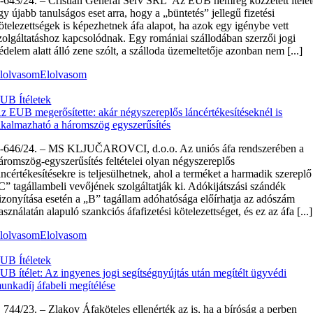
‑643/24. – Cristian General Serv SRL Az EUB nemrég közzétett ítélet
gy újabb tanulságos eset arra, hogy a „büntetés” jellegű fizetési
ötelezettségek is képezhetnek áfa alapot, ha azok egy igénybe vett
zolgáltatáshoz kapcsolódnak. Egy romániai szállodában szerzői jogi
édelem alatt álló zene szólt, a szálloda üzemeltetője azonban nem [...]
lolvasom
Elolvasom
UB Ítéletek
z EUB megerősítette: akár négyszereplős láncértékesítéseknél is
lkalmazható a háromszög egyszerűsítés
‑646/24. – MS KLJUČAROVCI, d.o.o. Az uniós áfa rendszerében a
áromszög-egyszerűsítés feltételei olyan négyszereplős
áncértékesítésekre is teljesülhetnek, ahol a terméket a harmadik szereplő
C” tagállambeli vevőjének szolgáltatják ki. Adókijátszási szándék
izonyítása esetén a „B” tagállam adóhatósága előírhatja az adószám
asználatán alapuló szankciós áfafizetési kötelezettséget, és ez az áfa [...]
lolvasom
Elolvasom
UB Ítéletek
UB ítélet: Az ingyenes jogi segítségnyújtás után megítélt ügyvédi
unkadíj áfabeli megítélése
 744/23. – Zlakov Áfaköteles ellenérték az is, ha a bíróság a perben