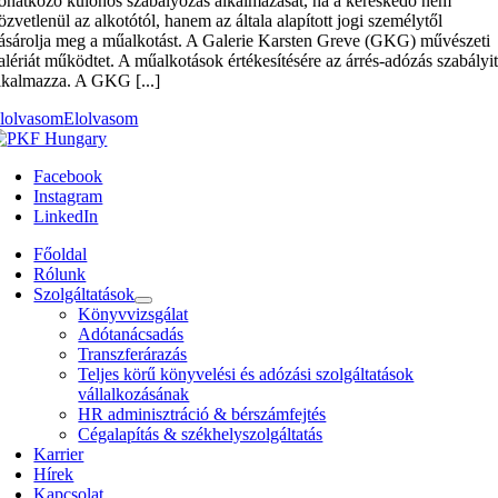
onatkozó különös szabályozás alkalmazását, ha a kereskedő nem
özvetlenül az alkotótól, hanem az általa alapított jogi személytől
ásárolja meg a műalkotást. A Galerie Karsten Greve (GKG) művészeti
alériát működtet. A műalkotások értékesítésére az árrés-adózás szabályi
lkalmazza. A GKG [...]
lolvasom
Elolvasom
Facebook
Instagram
LinkedIn
Főoldal
Rólunk
Szolgáltatások
Könyvvizsgálat
Adótanácsadás
Transzferárazás
Teljes körű könyvelési és adózási szolgáltatások
vállalkozásának
HR adminisztráció & bérszámfejtés
Cégalapítás & székhelyszolgáltatás
Karrier
Hírek
Kapcsolat