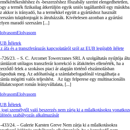
ermékértékesítéshez és -beszerzéshez főszabály szerint elengedhetetlen,
ogy a termék fizikailag átkerüljön egyik uniós tagállamból egy másikba
z akkor is irányadó, ha a termékkel együtt a gyártáshoz használt
zerszám tulajdonjogát is átruházzák. Kivételesen azonban a gyártási
elyen maradó szerszám [...]
lolvasom
Elolvasom
UB Ítéletek
z áfa és a transzferárazás kapcsolatáról szól az EUB legújabb ítélete
‑726/23. – S. C. Arcomet Towercranes SRL A szolgáltatás nyújtója álta
zámlázott utólagos transzferár korrekció is áfaköteles ellenérték, ha a
zerződő felek a szokásos piaci ár alapján történő elszámolásban
llapodtak meg. Az adóhatóság a számlabefogadónál vizsgálhatja a
zámla mögötti valós teljesítést. Az ügy felperese egy multinacionális
állalatcsoport román leányvállalata, [...]
lolvasom
Elolvasom
UB Ítéletek
 jogi személytől való beszerzés nem zárja ki a műalkotásokra vonatkoz
ülönös szabályozás alkalmazását
‑433/24. – Galerie Karsten Greve Nem zárja ki a műalkotásokra