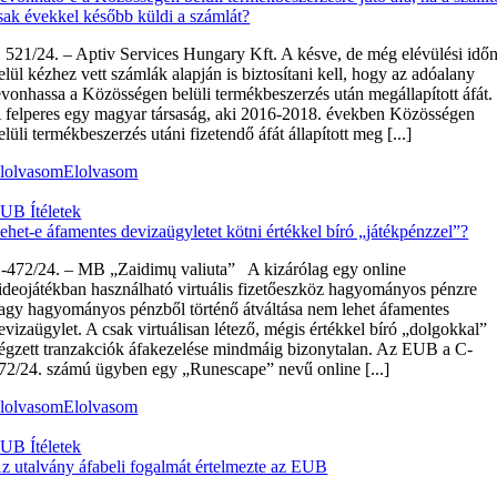
sak évekkel később küldi a számlát?
 521/24. – Aptiv Services Hungary Kft. A késve, de még elévülési idő
elül kézhez vett számlák alapján is biztosítani kell, hogy az adóalany
evonhassa a Közösségen belüli termékbeszerzés után megállapított áfát.
 felperes egy magyar társaság, aki 2016-2018. években Közösségen
elüli termékbeszerzés utáni fizetendő áfát állapított meg [...]
lolvasom
Elolvasom
UB Ítéletek
ehet-e áfamentes devizaügyletet kötni értékkel bíró „játékpénzzel”?
‑472/24. – MB „Zaidimų valiuta” A kizárólag egy online
ideojátékban használható virtuális fizetőeszköz hagyományos pénzre
agy hagyományos pénzből történő átváltása nem lehet áfamentes
evizaügylet. A csak virtuálisan létező, mégis értékkel bíró „dolgokkal”
égzett tranzakciók áfakezelése mindmáig bizonytalan. Az EUB a C-
72/24. számú ügyben egy „Runescape” nevű online [...]
lolvasom
Elolvasom
UB Ítéletek
z utalvány áfabeli fogalmát értelmezte az EUB