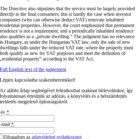
The Directive also stipulates that the service must be largely provided
directly to the final consumers; this is hardly the case when investor
companies (who can otherwise deduct VAT) renovate inhabited
residential properties. However, the court emphasized that permanent
residence is not a requirement, and a periodically inhabited residence
also qualifies as a „private dwelling.” The judgment has no relevance
in Hungary, as under the Hungarian VAT law, only the sale of new
dwellings falls under the reduced VAT rate, where the property must
both qualify as new for VAT purposes and meet the definition of
„residential property” according to the VAT Act.
Full English text of the judgement
Lépjen kapcsolatba szakembereinkkel!
Az alábbi űrlap segítségével feliratkozhat szakmai hírlevelünkre, így
folyamatosan értesítjük az adózás, a könyvelés és a bérszámfejtés
területén megjelenő újdonságokról.
Név
*
-mail
*
Elfogadom az
adatvédelmi nyilatkozatot