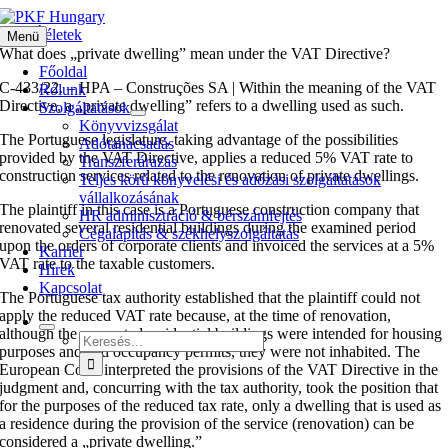
Kihagyás
EUB Ítéletek
Menü
What does „private dwelling” mean under the VAT Directive?
Főoldal
C‑433/22. – HPA – Construções SA | Within the meaning of the VAT
Rólunk
Directive, a „private dwelling” refers to a dwelling used as such.
Szolgáltatások
Könyvvizsgálat
The Portuguese legislature, taking advantage of the possibilities
Adótanácsadás
provided by the VAT Directive, applies a reduced 5% VAT rate to
Transzferárazás
construction services related to the renovation of private dwellings.
Teljes körű könyvelési és adózási szolgáltatások
vállalkozásának
The plaintiff in this case is a Portuguese construction company that
HR adminisztráció & bérszámfejtés
renovated several residential buildings during the examined period
Cégalapítás & székhelyszolgáltatás
upon the orders of corporate clients and invoiced the services at a 5%
Karrier
VAT rate to the taxable customers.
Hírek
Kapcsolat
The Portuguese tax authority established that the plaintiff could not
apply the reduced VAT rate because, at the time of renovation,
although the renovated residential buildings were intended for housing
Keresés...
purposes and had occupancy permits, they were not inhabited. The
European Court interpreted the provisions of the VAT Directive in the
judgment and, concurring with the tax authority, took the position that
for the purposes of the reduced tax rate, only a dwelling that is used as
a residence during the provision of the service (renovation) can be
considered a „private dwelling.”