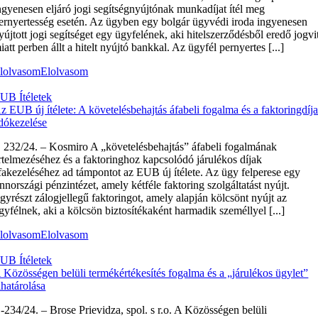
ngyenesen eljáró jogi segítségnyújtónak munkadíjat ítél meg
ernyertesség esetén. Az ügyben egy bolgár ügyvédi iroda ingyenesen
yújtott jogi segítséget egy ügyfelének, aki hitelszerződésből eredő jogvi
iatt perben állt a hitelt nyújtó bankkal. Az ügyfél pernyertes [...]
lolvasom
Elolvasom
UB Ítéletek
z EUB új ítélete: A követelésbehajtás áfabeli fogalma és a faktoringdíj
dókezelése
 232/24. – Kosmiro A „követelésbehajtás” áfabeli fogalmának
rtelmezéséhez és a faktoringhoz kapcsolódó járulékos díjak
fakezeléséhez ad támpontot az EUB új ítélete. Az ügy felperese egy
innországi pénzintézet, amely kétféle faktoring szolgáltatást nyújt.
gyrészt zálogjellegű faktoringot, amely alapján kölcsönt nyújt az
gyfélnek, aki a kölcsön biztosítékaként harmadik személlyel [...]
lolvasom
Elolvasom
UB Ítéletek
 Közösségen belüli termékértékesítés fogalma és a „járulékos ügylet”
lhatárolása
‑234/24. – Brose Prievidza, spol. s r.o. A Közösségen belüli