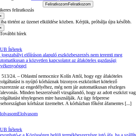
Feliratkozom
Feliratkozom
ikeres feliratkozás
×
iba történt az üzenet elküldése közben. Kérjük, próbálja újra később.
×
További hírek
UB Ítéletek
 jogszabályi előíráson alapuló eszközbeszerzés nem teremti meg
utomatikusan a közvetlen kapcsolatot az áfaköteles gazdasági
evékenységgel
 513/24. – Oblastní nemocnice Kolín Attól, hogy egy áfaköteles
zolgáltatást is nyújtó kórháznak bizonyos eszközöket kötelező
eszereznie az engedélyéhez, még nem jár automatikusan részleges
falevonás. Minden beszerzésnél vizsgálandó, hogy az adott eszközt va
zolgáltatást ténylegesen mire használják. Az ügy felperese
sehországban kórházat üzemeltet. A kórházban főként áfamentes [...]
lolvasom
Elolvasom
UB Ítéletek
evonható-e a Közösségen belüli termékbeszerzésre jutó áfa, ha a szállít