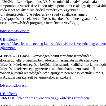
‑436/24. – Lyko Operations AB Nem minősül „utalványnak” áfa
zempontból a vásárláskor kapott olyan pont, amit csak egy újabb vásárl
setén lehet beváltani kis értékű termékekre, egyébként
forgalomképtelen”. A felperes egy svéd vállalkozás, amely
zépségápolási termékeket értékesít, üzletben és online egyaránt. A
ársaság törzsvásárlói programja keretében a vevők [...]
lolvasom
Elolvasom
UB Ítéletek
 téves áfakezelés átmenetileg kettős adóztatáshoz is vezethet ugyanazo
agállamban
‑638/24. – D GmbH Közösségen belüli termékbeszerzésnél a
élországtól eltérő tagállambeli adószám használata miatti szankciós
fafizetési kötelezettség és a belföldi áfás számla kiállításához kapcsolód
fafizetési kötelezettség egyszerre is alkalmazható, biztosítani kell
zonban a javítás lehetőségét. Az alapügy felperese egy osztrák GmbH,
ki Ausztriában szerzett be termékeket és azokat [...]
lolvasom
Elolvasom
UB Ítéletek
jabb EUB ítélet az áfás ellenérték vagy kártérítés kérdésben